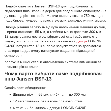
Подрібнювач пнів
Jansen BSF-13
для подрібнення та
видалення пнів і коренів дерев для подальшого облаштування
ділянки під різні потреби. Маючи ширину всього 750 мм, цей
подрібнювач чудово працює у вузьких важкодоступних місцях.
Площа різання залежить від кута наближення машини до пня,
ширина становить 55 мм, а глибина може досягати 300 мм.
12 загартованих лез із вольфрамової сталі забезпечують
чудову якість роботи. 4-тактний бензиновий
двигун
LONCIN
G420F потужністю 15 к.с. легко запускається за допомогою
стартера та дає змогу виконувати завдання підвищеної
складності.
Корпус із міцної сталі й автоматична система вимкнення за
низького рівня оливи.
Чому варто вибрати саме подрібнювач
пнів Jansen BSF-13
Особливості обладнання:
Ширина різу — 55 мм, глибина — до 300 мм
12 загартованих лез із вольфрамової сталі
4-тактний бензиновий двигун LONCIN G420F