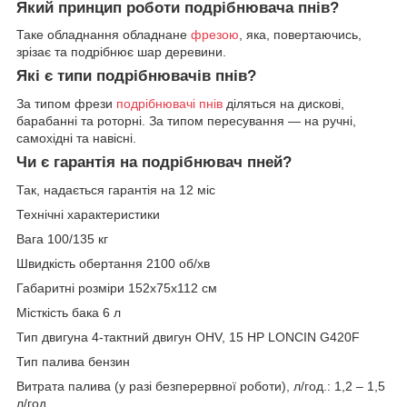
Який принцип роботи подрібнювача пнів?
Таке обладнання обладнане
фрезою
, яка, повертаючись,
зрізає та подрібнює шар деревини.
Які є типи подрібнювачів пнів?
За типом фрези
подрібнювачі пнів
діляться на дискові,
барабанні та роторні. За типом пересування — на ручні,
самохідні та навісні.
Чи є гарантія на подрібнювач пней?
Так, надається гарантія на 12 міс
Технічні характеристики
Вага 100/135 кг
Швидкість обертання 2100 об/хв
Габаритні розміри 152x75x112 см
Місткість бака 6 л
Тип двигуна 4-тактний двигун OHV, 15 HP LONCIN G420F
Тип палива бензин
Витрата палива (у разі безперервної роботи), л/год.: 1,2 – 1,5
л/год