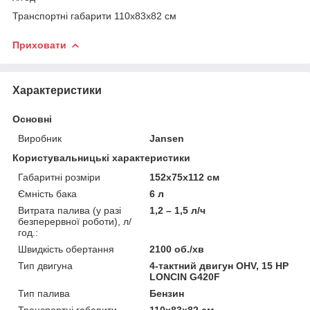
Транспортні габарити 110х83х82 см
Приховати
Характеристики
Основні
Виробник
Jansen
Користувальницькі характеристики
Габаритні розміри
152x75x112 см
Ємність бака
6 л
Витрата палива (у разі
1,2 – 1,5 л/ч
безперервної роботи), л/
год.:
Швидкість обертання
2100 об./хв
Тип двигуна
4-тактний двигун OHV, 15 HP
LONCIN G420F
Тип палива
Бензин
Транспортні габарити
110х83х82 см