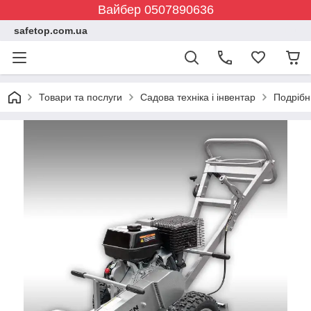
Вайбер 0507890636
safetop.com.ua
Товари та послуги
Садова техніка і інвентар
Подрібн