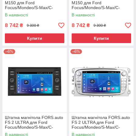
M150 для Ford
M150 для Ford
Focus/Mondeo/S-Max/C-
Focus/Mondeo/S-Max/C-
Max/ford transit connect (7
Max/Kuga/Fiesta/Fusion (7
В наявності
В наявності
inch, black)
inch, black)
8 742
8 742
₴
₴
9 300 ₴
9 300 ₴
Купити
Купити
–6%
–6%
Штатна магнітола FORS.auto
Штатна магнітола FORS.auto
FS 2 ULTRA для Ford
FS 2 ULTRA для Ford
Focus/Mondeo/S-Max/C-
Focus/Mondeo/S-Max/C-
Max/Kuga/Fiesta/Fusion
Max/Kuga/Fiesta/Fusion
В наявності
В наявності