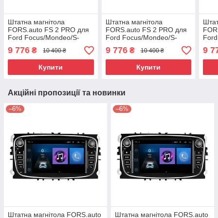
Штатна магнітола
Штатна магнітола
Штат
FORS.auto FS 2 PRO для
FORS.auto FS 2 PRO для
FORS
Ford Focus/Mondeo/S-
Ford Focus/Mondeo/S-
Ford
Max/C-
Max/C-
Max/
9 776
9 776
9 7
₴
₴
10 400 ₴
10 400 ₴
Max/Kuga/Fiesta/Fusion
Max/Kuga/Fiesta/Fusion
Max/
(2+32Gb, 7", black)
(2+32Gb, 7", silver)
(2+32
Купити
Купити
Акційні пропозиції та новинки
–6%
–6%
Штатна магнітола FORS.auto
Штатна магнітола FORS.auto