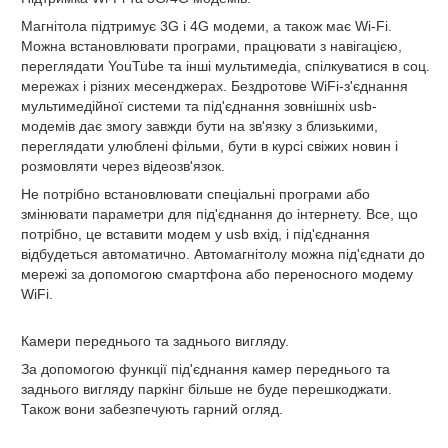
Магнітола підтримує 3G і 4G модеми, а також має Wi-Fi.
Можна встановлювати програми, працювати з навігацією,
переглядати YouTube та інші мультимедіа, спілкуватися в соц.
мережах і різних месенджерах. Бездротове WiFi-з'єднання
мультимедійної системи та під'єднання зовнішніх usb-
модемів дає змогу завжди бути на зв'язку з близькими,
переглядати улюблені фільми, бути в курсі свіжих новин і
розмовляти через відеозв'язок.
Не потрібно встановлювати спеціальні програми або
змінювати параметри для під'єднання до інтернету. Все, що
потрібно, це вставити модем у usb вхід, і під'єднання
відбудеться автоматично. Автомагнітолу можна під'єднати до
мережі за допомогою смартфона або переносного модему
WiFi.
Камери переднього та заднього вигляду.
За допомогою функції під'єднання камер переднього та
заднього вигляду паркінг більше не буде перешкоджати.
Також вони забезпечують гарний огляд.