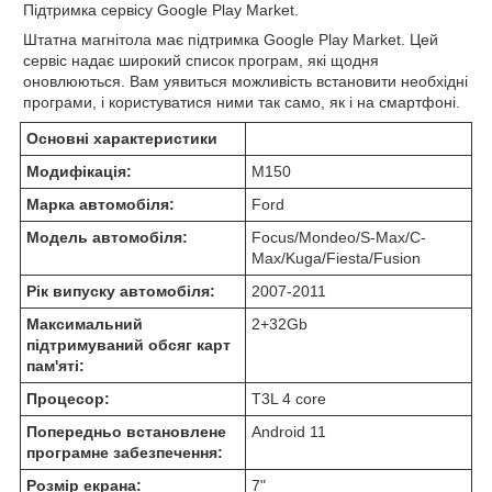
Підтримка сервісу Google Play Market.
Штатна магнітола має
підтримка Google Play Market. Цей
сервіс надає широкий список
програм, які щодня
оновлюються. Вам уявиться можливість
встановити необхідні
програми, і користуватися ними так само, як і на
смартфоні.
Основні характеристики
Модифікація:
M150
Марка автомобіля:
Ford
Модель автомобіля:
Focus/Mondeo/S-Max/C-
Max/Kuga/Fiesta/Fusion
Рік випуску автомобіля:
2007-2011
Максимальний
2+32Gb
підтримуваний обсяг карт
пам'яті:
Процесор:
T3L 4 core
Попередньо встановлене
Android 11
програмне забезпечення:
Розмір екрана:
7"