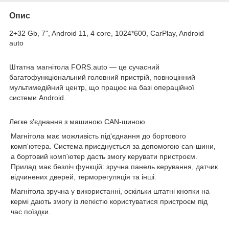
Опис
2+32 Gb, 7", Android 11, 4 core, 1024*600, CarPlay, Android
auto
Штатна магнітола FORS.auto
— це сучасний
багатофункціональний головний пристрій, повноцінний
мультимедійний центр, що працює на базі операційної
системи Android.
Легке з'єднання з машиною CAN-шиною.
Магнітола має можливість під'єднання до бортового
комп'ютера. Система приєднується за допомогою can-шини,
а бортовий комп'ютер дасть змогу керувати пристроєм.
Прилад має безліч функцій: зручна панель керування, датчик
відчинених дверей, терморегуляція та інші.
Магнітола зручна у використанні, оскільки штатні кнопки на
кермі дають змогу із легкістю користуватися пристроєм під
час поїздки.