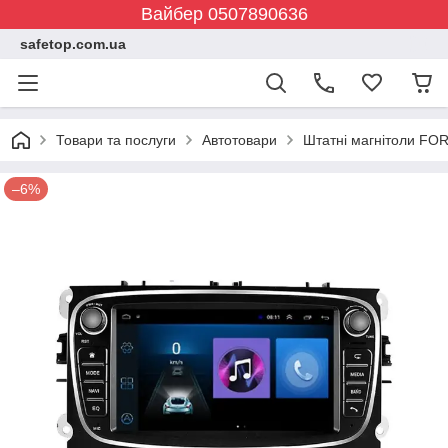
Вайбер 0507890636
safetop.com.ua
Товари та послуги
Автотовари
Штатні магнітоли FOR
–6%