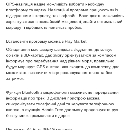
GPS-навігація
надає можливість вибрати необхідну
платформу та картку. Навігаційні програми працюють як із
під'єднанням інтернету, так і офлайн. Вони дають можливість
зорієнтуватися в незнайомій місцевості, знайти оптимальний
маршрут і відбивають наявність пробок.
Встановити програму можна з Play Market.
Обладнання має швидку швидкість з'єднання, деталізує
об'єкти в 3D-картах, дає змогу орієнтуватися за компасом,
інформує про перебування над рівнем моря, правильно
будує маршрут. GPS антена, яка входить до комплекту, дає
можливість визначити місце розташування точно та без
затримок.
Функція Bluetoolh
з мікрофоном і можливістю передавання
інформації про трек. З дисплея пристрою можна
синхронізувати телефонні дані та керувати телефонною
книгою, а функція Hands Free дає змогу продовжувати рух
без зупинок і розмовляти в дорозі.
Підтримка Wi-Fi та 3G/4G модемів.