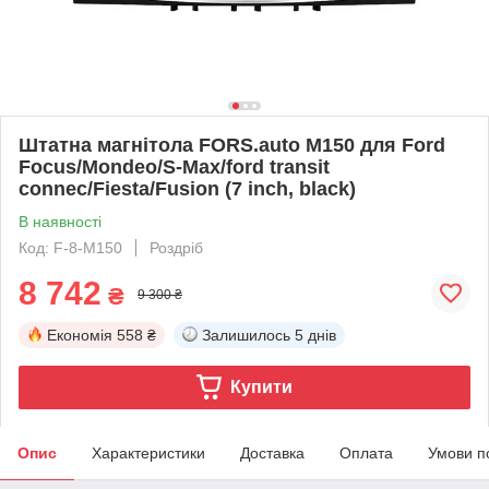
Штатна магнітола FORS.auto M150 для Ford
Focus/Mondeo/S-Max/ford transit
connec/Fiesta/Fusion (7 inch, black)
В наявності
Код: F-8-M150
Роздріб
8 742
₴
9 300 ₴
Економія
558 ₴
Залишилось
5 днів
Купити
Опис
Характеристики
Доставка
Оплата
Умови п