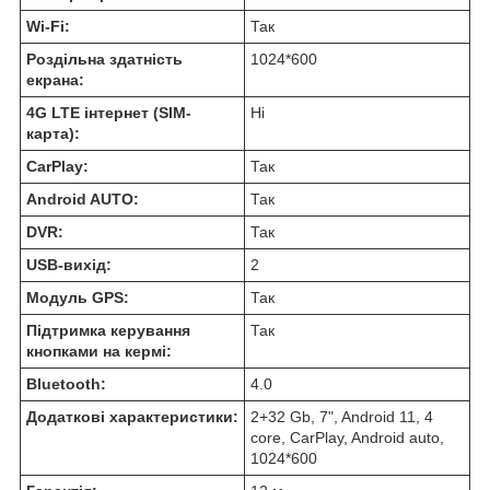
Wi-Fi:
Так
Роздільна здатність
1024*600
екрана:
4G LTE інтернет (SIM-
Ні
карта):
CarPlay:
Так
Android AUTO:
Так
DVR:
Так
USB-вихід:
2
Модуль GPS:
Так
Підтримка керування
Так
кнопками на кермі:
Bluetooth:
4.0
Додаткові характеристики:
2+32 Gb, 7", Android 11, 4
core, CarPlay, Android auto,
1024*600