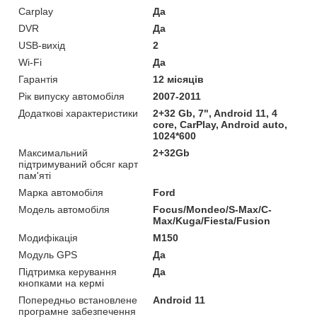
Carplay
Да
DVR
Да
USB-вихід
2
Wi-Fi
Да
Гарантія
12 місяців
Рік випуску автомобіля
2007-2011
Додаткові характеристики
2+32 Gb, 7", Android 11, 4
core, CarPlay, Android auto,
1024*600
Максимальний
2+32Gb
підтримуваний обсяг карт
пам'яті
Марка автомобіля
Ford
Модель автомобіля
Focus/Mondeo/S-Max/C-
Max/Kuga/Fiesta/Fusion
Модифікація
M150
Модуль GPS
Да
Підтримка керування
Да
кнопками на кермі
Попередньо встановлене
Android 11
програмне забезпечення