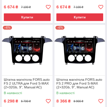
(2+32Gb, 7",
(2+32Gb, 7",
6 674
6 674
₴
₴
7 100 ₴
7 100 ₴
Купити
Купити
–6%
–6%
Штатна магнітола FORS.auto
Штатна магнітола FORS.auto
FS 2 ULTRA для Ford S-MAX
FS 2 PRO для Ford S-MAX
(2+32Gb, 9", Manual AC)
(2+32Gb, 9", Manual AC)
2006-2015
2006-2015
В наявності
В наявності
6 298
8 366
₴
₴
6 700 ₴
8 900 ₴