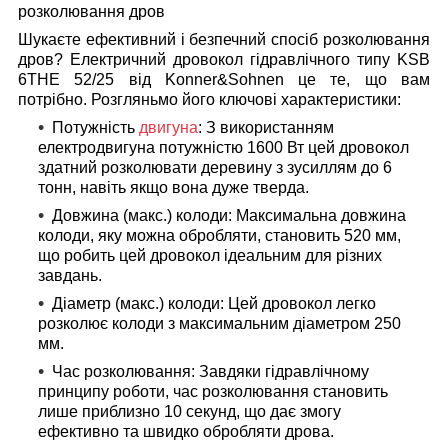
розколювання дров
Шукаєте ефективний і безпечний спосіб розколювання
дров? Електричний дровокол гідравлічного типу KSB
6THE 52/25 від Konner&Sohnen
це те, що вам
потрібно
. Розгляньмо його ключові характеристики:
Потужність
двигуна
:
З використанням
електродвигуна потужністю 1600 Вт цей дровокол
здатний розколювати деревину з зусиллям до 6
тонн, навіть якщо вона дуже тверда.
Довжина (макс.) колоди:
Максимальна довжина
колоди, яку можна обробляти, становить 520 мм,
що робить цей дровокол ідеальним для різних
завдань.
Діаметр (макс.) колоди:
Цей дровокол легко
розколює колоди з максимальним діаметром 250
мм.
Час розколювання:
Завдяки гідравлічному
принципу роботи, час розколювання становить
лише приблизно 10 секунд, що дає змогу
ефективно та швидко обробляти дрова.