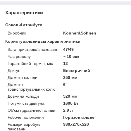
Характеристики
Основні атрибути
Виробник
Konner&Sohnen
Користувальницькі характеристики
Вага пристрою/в пакованні
47/49
Час розколу
~ 10 сек
Гарантійний термін, міс
12
Двигун
Електричний
Діаметр колоди
250 мм
Діаметр
6″
транспортувальних коліс
Довжина колоди
520 мм
Потужність двигуна
1600 Вт
Об'єм гідравлічної оливи
2.9 л
Робоче положення
Горизонтальне
Розміри виробу/в
980x270x520
пакованні