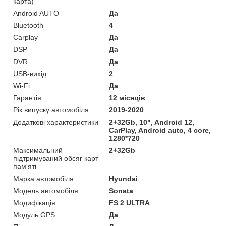
карта)
Android AUTO
Да
Bluetooth
4
Carplay
Да
DSP
Да
DVR
Да
USB-вихід
2
Wi-Fi
Да
Гарантія
12 місяців
Рік випуску автомобіля
2019-2020
Додаткові характеристики
2+32Gb, 10", Android 12,
CarPlay, Android auto, 4 core,
1280*720
Максимальний
2+32Gb
підтримуваний обсяг карт
пам'яті
Марка автомобіля
Hyundai
Модель автомобіля
Sonata
Модифікація
FS 2 ULTRA
Модуль GPS
Да