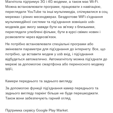
Магнітола підтримує 3G і 4G модеми, а також має Wi-Fi.
Можна встановлювати програми, працювати з навігацією,
переглядати YouTube та інші мультимедіа, спілкуватися в соц.
мережах і різних месенджерах. Бездротове WiFi-з'єднання
мультимедійної системи та під'єднання зовнішніх usb-
модемів дає змогу завжди бути на зв'язку з близькими,
переглядати улюблені фільми, бути в курсі свіжих новин і
розмовляти через відеозв'язок.
Не потрібно встановлювати спеціальні програми або
змінювати параметри для під'єднання до інтернету. Все, що
потрібно, це вставити модем у usb вхід, і під'єднання
відбудеться автоматично. Автомагнітолу можна під'єднати до
мережі за допомогою смартфона або переносного модему
WiFi.
Камери переднього та заднього вигляду.
За допомогою функції під'єднання камер переднього та
заднього вигляду паркінг більше не буде перешкоджати.
Також вони забезпечують гарний огляд.
Підтримка сервісу Google Play Market.