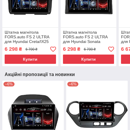
Штатна магнітола
Штатна магнітола
Штат
FORS.auto FS 2 ULTRA
FORS.auto FS 2 ULTRA
FORS
для Hyundai Creta/IX25
для Hyundai Sonata
для 
(2+32Gb, 10") 2020-2021
(2+32Gb, 9") 2017-2019
Max/
6 298
6 298
6 6
₴
₴
6 700 ₴
6 700 ₴
Max/
(2+3
Купити
Купити
Акційні пропозиції та новинки
–6%
–6%