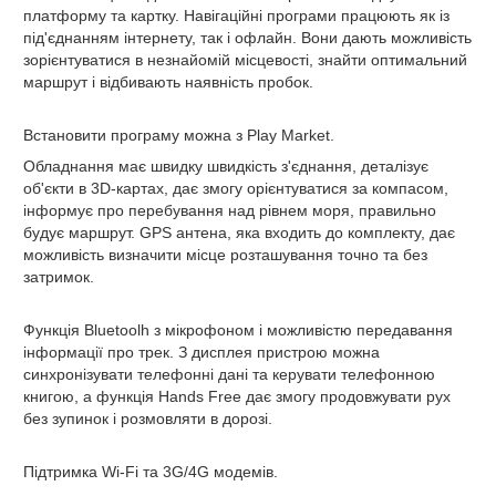
платформу та картку. Навігаційні програми працюють як із
під'єднанням інтернету, так і офлайн. Вони дають можливість
зорієнтуватися в незнайомій місцевості, знайти оптимальний
маршрут і відбивають наявність пробок.
Встановити програму можна з Play Market.
Обладнання має швидку швидкість з'єднання, деталізує
об'єкти в 3D-картах, дає змогу орієнтуватися за компасом,
інформує про перебування над рівнем моря, правильно
будує маршрут. GPS антена, яка входить до комплекту, дає
можливість визначити місце розташування точно та без
затримок.
Функція Bluetoolh
з мікрофоном і можливістю передавання
інформації про трек. З дисплея пристрою можна
синхронізувати телефонні дані та керувати телефонною
книгою, а функція Hands Free дає змогу продовжувати рух
без зупинок і розмовляти в дорозі.
Підтримка Wi-Fi та 3G/4G модемів.