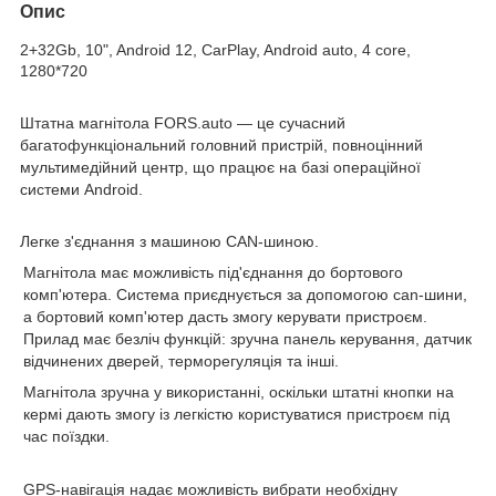
Опис
2+32Gb, 10", Android 12, CarPlay, Android auto, 4 core,
1280*720
Штатна магнітола FORS.auto
— це сучасний
багатофункціональний головний пристрій, повноцінний
мультимедійний центр, що працює на базі операційної
системи Android.
Легке з'єднання з машиною CAN-шиною.
Магнітола має можливість під'єднання до бортового
комп'ютера. Система приєднується за допомогою can-шини,
а бортовий комп'ютер дасть змогу керувати пристроєм.
Прилад має безліч функцій: зручна панель керування, датчик
відчинених дверей, терморегуляція та інші.
Магнітола зручна у використанні, оскільки штатні кнопки на
кермі дають змогу із легкістю користуватися пристроєм під
час поїздки.
GPS-навігація
надає можливість вибрати необхідну