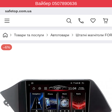
Вайбер 0507890636
safetop.com.ua
Товари та послуги
Автотовари
Штатні магнітоли FOR
–6%