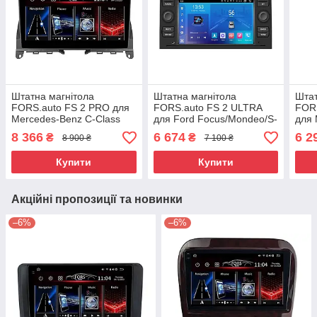
Штатна магнітола
Штатна магнітола
Штат
FORS.auto FS 2 PRO для
FORS.auto FS 2 ULTRA
FORS
Mercedes-Benz C-Class
для Ford Focus/Mondeo/S-
для 
W204 (2+32Gb, 9") 2007-
Max/C-
Clas
8 366
6 674
6 2
₴
₴
8 900 ₴
7 100 ₴
2014
Max/Kuga/Fiesta/Fusion
W2+3
(2+32Gb, 7",
Купити
Купити
Акційні пропозиції та новинки
–6%
–6%