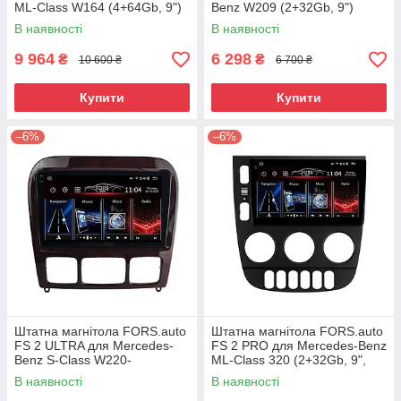
ML-Class W164 (4+64Gb, 9")
Benz W209 (2+32Gb, 9")
2006-2011
2004-2011
В наявності
В наявності
9 964
6 298
₴
₴
10 600 ₴
6 700 ₴
Купити
Купити
–6%
–6%
Штатна магнітола FORS.auto
Штатна магнітола FORS.auto
FS 2 ULTRA для Mercedes-
FS 2 PRO для Mercedes-Benz
Benz S-Class W220-
ML-Class 320 (2+32Gb, 9",
коричневий (2+32Gb, 9")
black) 2003-2005
В наявності
В наявності
1998-2005