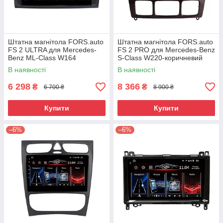
Штатна магнітола FORS.auto
Штатна магнітола FORS.auto
FS 2 ULTRA для Mercedes-
FS 2 PRO для Mercedes-Benz
Benz ML-Class W164
S-Class W220-коричневий
(2+32Gb, 9") 2006-2011
(2+32Gb, 9") 1998-2005
В наявності
В наявності
6 298
8 366
₴
₴
6 700 ₴
8 900 ₴
Купити
Купити
–6%
–6%