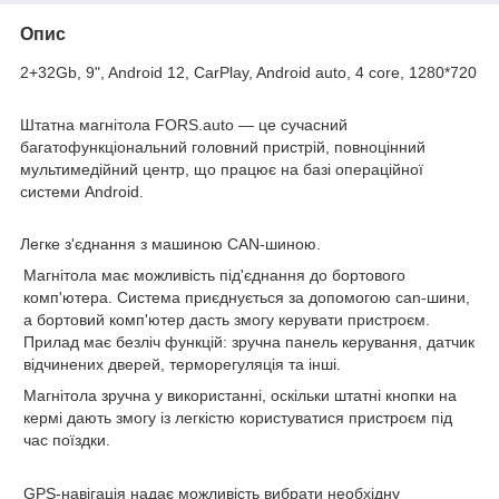
Опис
2+32Gb, 9", Android 12, CarPlay, Android auto, 4 core, 1280*720
Штатна магнітола FORS.auto
— це сучасний
багатофункціональний головний пристрій, повноцінний
мультимедійний центр, що працює на базі операційної
системи Android.
Легке з'єднання з машиною CAN-шиною.
Магнітола має можливість під'єднання до бортового
комп'ютера. Система приєднується за допомогою can-шини,
а бортовий комп'ютер дасть змогу керувати пристроєм.
Прилад має безліч функцій: зручна панель керування, датчик
відчинених дверей, терморегуляція та інші.
Магнітола зручна у використанні, оскільки штатні кнопки на
кермі дають змогу із легкістю користуватися пристроєм під
час поїздки.
GPS-навігація
надає можливість вибрати необхідну