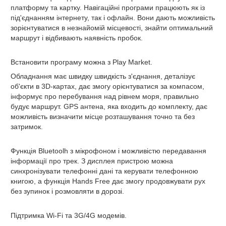
платформу та картку. Навігаційні програми працюють як із
під'єднанням інтернету, так і офлайн. Вони дають можливість
зорієнтуватися в незнайомій місцевості, знайти оптимальний
маршрут і відбивають наявність пробок.
Встановити програму можна з Play Market.
Обладнання має швидку швидкість з'єднання, деталізує
об'єкти в 3D-картах, дає змогу орієнтуватися за компасом,
інформує про перебування над рівнем моря, правильно
будує маршрут. GPS антена, яка входить до комплекту, дає
можливість визначити місце розташування точно та без
затримок.
Функція Bluetoolh
з мікрофоном і можливістю передавання
інформації про трек. З дисплея пристрою можна
синхронізувати телефонні дані та керувати телефонною
книгою, а функція Hands Free дає змогу продовжувати рух
без зупинок і розмовляти в дорозі.
Підтримка Wi-Fi та 3G/4G модемів.