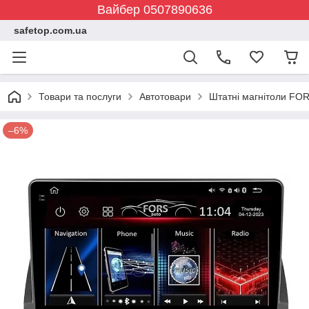
Вайбер 0507890636
safetop.com.ua
Товари та послуги
Автотовари
Штатні магнітоли FOR
–6%