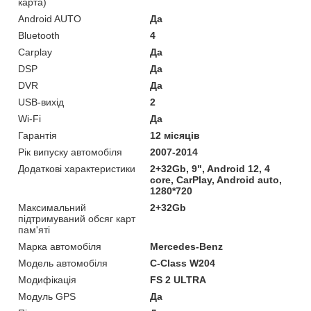
карта)
Android AUTO
Да
Bluetooth
4
Carplay
Да
DSP
Да
DVR
Да
USB-вихід
2
Wi-Fi
Да
Гарантія
12 місяців
Рік випуску автомобіля
2007-2014
Додаткові характеристики
2+32Gb, 9", Android 12, 4
core, CarPlay, Android auto,
1280*720
Максимальний
2+32Gb
підтримуваний обсяг карт
пам'яті
Марка автомобіля
Mercedes-Benz
Модель автомобіля
C-Class W204
Модифікація
FS 2 ULTRA
Модуль GPS
Да