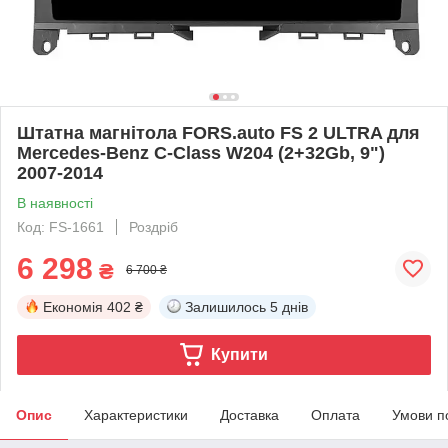
Штатна магнітола FORS.auto FS 2 ULTRA для
Mercedes-Benz C-Class W204 (2+32Gb, 9")
2007-2014
В наявності
Код: FS-1661
Роздріб
6 298
₴
6 700 ₴
Економія
402 ₴
Залишилось
5 днів
Купити
Опис
Характеристики
Доставка
Оплата
Умови п