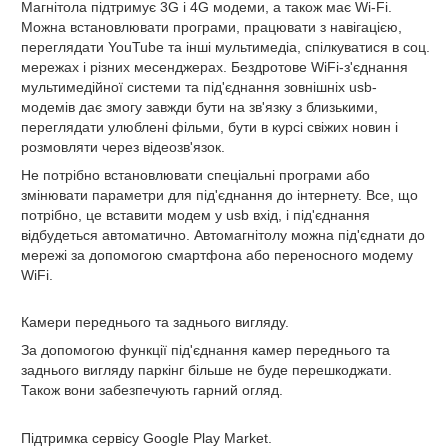
Магнітола підтримує 3G і 4G модеми, а також має Wi-Fi.
Можна встановлювати програми, працювати з навігацією,
переглядати YouTube та інші мультимедіа, спілкуватися в соц.
мережах і різних месенджерах. Бездротове WiFi-з'єднання
мультимедійної системи та під'єднання зовнішніх usb-
модемів дає змогу завжди бути на зв'язку з близькими,
переглядати улюблені фільми, бути в курсі свіжих новин і
розмовляти через відеозв'язок.
Не потрібно встановлювати спеціальні програми або
змінювати параметри для під'єднання до інтернету. Все, що
потрібно, це вставити модем у usb вхід, і під'єднання
відбудеться автоматично. Автомагнітолу можна під'єднати до
мережі за допомогою смартфона або переносного модему
WiFi.
Камери переднього та заднього вигляду.
За допомогою функції під'єднання камер переднього та
заднього вигляду паркінг більше не буде перешкоджати.
Також вони забезпечують гарний огляд.
Підтримка сервісу Google Play Market.