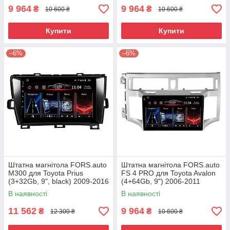
9 964
9 964
₴
₴
10 600 ₴
10 600 ₴
Купити
Купити
–6%
–6%
Штатна магнітола FORS.auto
Штатна магнітола FORS.auto
М300 для Toyota Prius
FS 4 PRO для Toyota Avalon
(3+32Gb, 9", black) 2009-2016
(4+64Gb, 9") 2006-2011
В наявності
В наявності
11 562
9 964
₴
₴
12 300 ₴
10 600 ₴