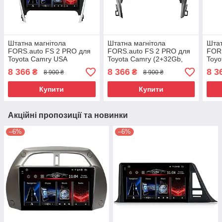
Штатна магнітола
Штатна магнітола
Штат
FORS.auto FS 2 PRO для
FORS.auto FS 2 PRO для
FORS
Toyota Camry USA
Toyota Camry (2+32Gb,
Toyo
(2+32Gb, 10" 2012-2014
10" 2012
2018
8 366
8 366
8 3
₴
₴
8 900 ₴
8 900 ₴
Купити
Купити
Акційні пропозиції та новинки
–6%
–6%