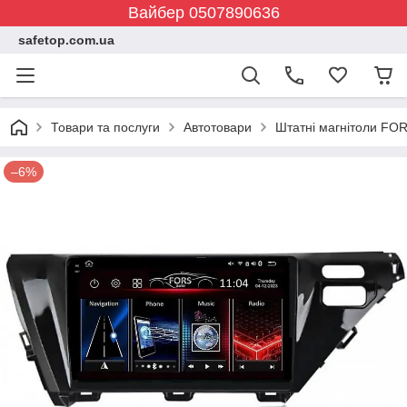
Вайбер 0507890636
safetop.com.ua
Товари та послуги
Автотовари
Штатні магнітоли FOR
–6%