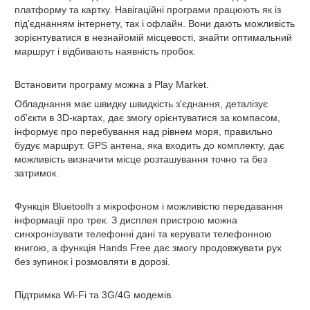
платформу та картку. Навігаційні програми працюють як із
під'єднанням інтернету, так і офлайн. Вони дають можливість
зорієнтуватися в незнайомій місцевості, знайти оптимальний
маршрут і відбивають наявність пробок.
Встановити програму можна з Play Market.
Обладнання має швидку швидкість з'єднання, деталізує
об'єкти в 3D-картах, дає змогу орієнтуватися за компасом,
інформує про перебування над рівнем моря, правильно
будує маршрут. GPS антена, яка входить до комплекту, дає
можливість визначити місце розташування точно та без
затримок.
Функція Bluetoolh
з мікрофоном і можливістю передавання
інформації про трек. З дисплея пристрою можна
синхронізувати телефонні дані та керувати телефонною
книгою, а функція Hands Free дає змогу продовжувати рух
без зупинок і розмовляти в дорозі.
Підтримка Wi-Fi та 3G/4G модемів.