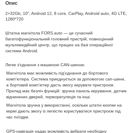
Опис
2+32Gb, 10", Android 12, 8 core, CarPlay, Android auto, 4G LTE,
1280*720
Штатна магнітола FORS.auto
— це сучасний
багатофункціональний головний пристрій, повноцінний
мультимедійний центр, що працює на базі операційної
системи Android.
Легке з'єднання з машиною CAN-шиною.
Магнітола має можливість під'єднання до бортового
комп'ютера. Система приєднується за допомогою can-шини,
а бортовий комп'ютер дасть змогу керувати пристроєм.
Прилад має безліч функцій: зручна панель керування, датчик
відчинених дверей, терморегуляція та інші.
Магнітола зручна у використанні, оскільки штатні кнопки на
кермі дають змогу із легкістю користуватися пристроєм під
час поїздки.
GPS-навігація
надає можливість вибрати необхідну