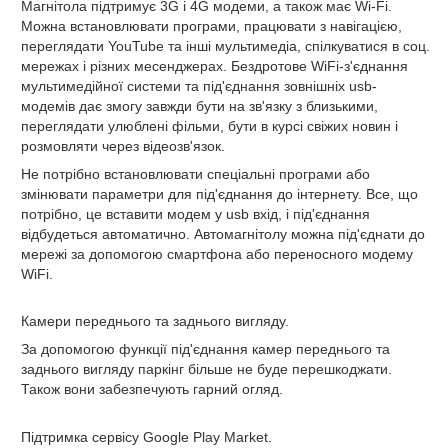
Магнітола підтримує 3G і 4G модеми, а також має Wi-Fi.
Можна встановлювати програми, працювати з навігацією,
переглядати YouTube та інші мультимедіа, спілкуватися в соц.
мережах і різних месенджерах. Бездротове WiFi-з'єднання
мультимедійної системи та під'єднання зовнішніх usb-
модемів дає змогу завжди бути на зв'язку з близькими,
переглядати улюблені фільми, бути в курсі свіжих новин і
розмовляти через відеозв'язок.
Не потрібно встановлювати спеціальні програми або
змінювати параметри для під'єднання до інтернету. Все, що
потрібно, це вставити модем у usb вхід, і під'єднання
відбудеться автоматично. Автомагнітолу можна під'єднати до
мережі за допомогою смартфона або переносного модему
WiFi.
Камери переднього та заднього вигляду.
За допомогою функції під'єднання камер переднього та
заднього вигляду паркінг більше не буде перешкоджати.
Також вони забезпечують гарний огляд.
Підтримка сервісу Google Play Market.