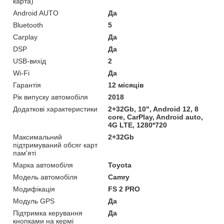
карта)
Android AUTO
Да
Bluetooth
5
Carplay
Да
DSP
Да
USB-вихід
2
Wi-Fi
Да
Гарантія
12 місяців
Рік випуску автомобіля
2018
Додаткові характеристики
2+32Gb, 10", Android 12, 8
core, CarPlay, Android auto,
4G LTE, 1280*720
Максимальний
2+32Gb
підтримуваний обсяг карт
пам'яті
Марка автомобіля
Toyota
Модель автомобіля
Camry
Модифікація
FS 2 PRO
Модуль GPS
Да
Підтримка керування
Да
кнопками на кермі