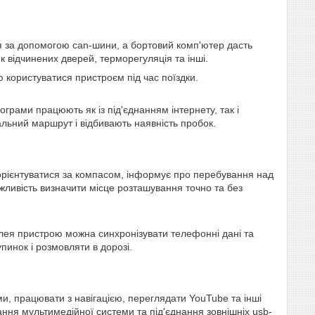
я за допомогою can-шини, а бортовий комп'ютер дасть
к відчинених дверей, терморегуляція та інші.
тю користуватися пристроєм під час поїздки.
ограми працюють як із під'єднанням інтернету, так і
альний маршрут і відбивають наявність пробок.
 орієнтуватися за компасом, інформує про перебування над
жливість визначити місце розташування точно та без
лея пристрою можна синхронізувати телефонні дані та
инок і розмовляти в дорозі.
и, працювати з навігацією, переглядати YouTube та інші
ання мультимедійної системи та під'єднання зовнішніх usb-