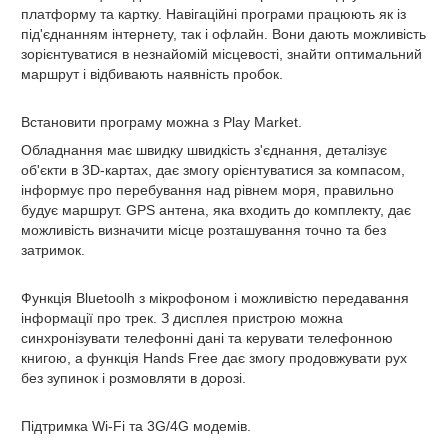
платформу та картку. Навігаційні програми працюють як із
під'єднанням інтернету, так і офлайн. Вони дають можливість
зорієнтуватися в незнайомій місцевості, знайти оптимальний
маршрут і відбивають наявність пробок.
Встановити програму можна з Play Market.
Обладнання має швидку швидкість з'єднання, деталізує
об'єкти в 3D-картах, дає змогу орієнтуватися за компасом,
інформує про перебування над рівнем моря, правильно
будує маршрут. GPS антена, яка входить до комплекту, дає
можливість визначити місце розташування точно та без
затримок.
Функція Bluetoolh
з мікрофоном і можливістю передавання
інформації про трек. З дисплея пристрою можна
синхронізувати телефонні дані та керувати телефонною
книгою, а функція Hands Free дає змогу продовжувати рух
без зупинок і розмовляти в дорозі.
Підтримка Wi-Fi та 3G/4G модемів.