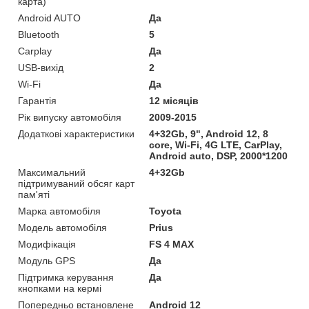
карта)
Android AUTO
Да
Bluetooth
5
Carplay
Да
USB-вихід
2
Wi-Fi
Да
Гарантія
12 місяців
Рік випуску автомобіля
2009-2015
Додаткові характеристики
4+32Gb, 9", Android 12, 8
core, Wi-Fi, 4G LTE, CarPlay,
Android auto, DSP, 2000*1200
Максимальний
4+32Gb
підтримуваний обсяг карт
пам'яті
Марка автомобіля
Toyota
Модель автомобіля
Prius
Модифікація
FS 4 MAX
Модуль GPS
Да
Підтримка керування
Да
кнопками на кермі
Попередньо встановлене
Android 12