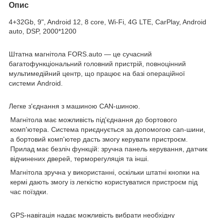
Опис
4+32Gb, 9", Android 12, 8 core, Wi-Fi, 4G LTE, CarPlay, Android
auto, DSP, 2000*1200
Штатна магнітола FORS.auto
— це сучасний
багатофункціональний головний пристрій, повноцінний
мультимедійний центр, що працює на базі операційної
системи Android.
Легке з'єднання з машиною CAN-шиною.
Магнітола має можливість під'єднання до бортового
комп'ютера. Система приєднується за допомогою can-шини,
а бортовий комп'ютер дасть змогу керувати пристроєм.
Прилад має безліч функцій: зручна панель керування, датчик
відчинених дверей, терморегуляція та інші.
Магнітола зручна у використанні, оскільки штатні кнопки на
кермі дають змогу із легкістю користуватися пристроєм під
час поїздки.
GPS-навігація
надає можливість вибрати необхідну