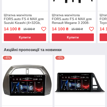
Штатна магнітола
Штатна магнітола
Штат
FORS.auto FS 4 MAX для
FORS.auto FS 4 MAX для
FORS
Suzuki Kizashi (4+32Gb,
Renault Megane 3 2008-
Toyo
9") 2009-2015
2015/Fluence 2009+
blac
14 100
14 100
14 
₴
₴
15 000 ₴
15 000 ₴
(4+32Gb, 9")
Купити
Купити
Акційні пропозиції та новинки
–6%
–6%