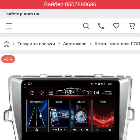
Вайбер 0507890636
safetop.com.ua
Товари та послуги
Автотовари
Штатні магнітоли FOR
–6%