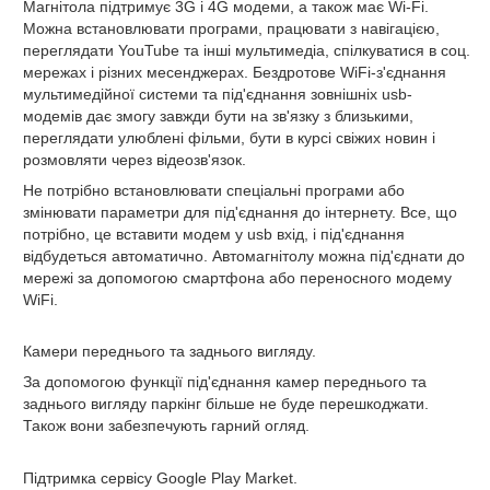
Магнітола підтримує 3G і 4G модеми, а також має Wi-Fi.
Можна встановлювати програми, працювати з навігацією,
переглядати YouTube та інші мультимедіа, спілкуватися в соц.
мережах і різних месенджерах. Бездротове WiFi-з'єднання
мультимедійної системи та під'єднання зовнішніх usb-
модемів дає змогу завжди бути на зв'язку з близькими,
переглядати улюблені фільми, бути в курсі свіжих новин і
розмовляти через відеозв'язок.
Не потрібно встановлювати спеціальні програми або
змінювати параметри для під'єднання до інтернету. Все, що
потрібно, це вставити модем у usb вхід, і під'єднання
відбудеться автоматично. Автомагнітолу можна під'єднати до
мережі за допомогою смартфона або переносного модему
WiFi.
Камери переднього та заднього вигляду.
За допомогою функції під'єднання камер переднього та
заднього вигляду паркінг більше не буде перешкоджати.
Також вони забезпечують гарний огляд.
Підтримка сервісу Google Play Market.