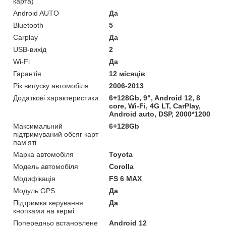
карта)
Android AUTO
Да
Bluetooth
5
Carplay
Да
USB-вихід
2
Wi-Fi
Да
Гарантія
12 місяців
Рік випуску автомобіля
2006-2013
Додаткові характеристики
6+128Gb, 9", Android 12, 8
core, Wi-Fi, 4G LT, CarPlay,
Android auto, DSP, 2000*1200
Максимальний
6+128Gb
підтримуваний обсяг карт
пам'яті
Марка автомобіля
Toyota
Модель автомобіля
Corolla
Модифікація
FS 6 MAX
Модуль GPS
Да
Підтримка керування
Да
кнопками на кермі
Попередньо встановлене
Android 12