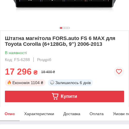
Штатна магнітола FORS.auto FS 6 MAX для
Toyota Corolla (6+128Gb, 9") 2006-2013
В наявності
Код: FS-6288
Роздріб
17 296
₴
18 400 ₴
Економія
1104 ₴
Залишилось
6 днів
Купити
Опис
Характеристики
Доставка
Оплата
Умови п