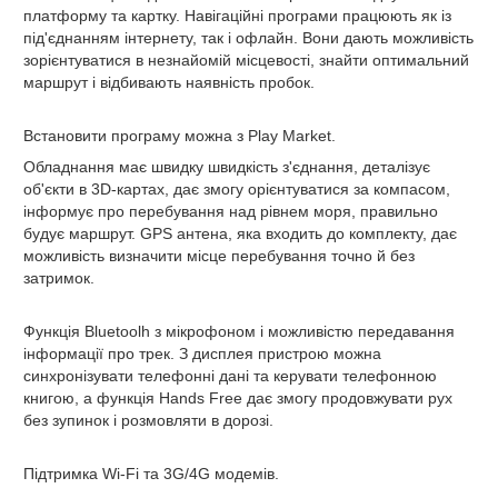
платформу та картку. Навігаційні програми працюють як із
під'єднанням інтернету, так і офлайн. Вони дають можливість
зорієнтуватися в незнайомій місцевості, знайти оптимальний
маршрут і відбивають наявність пробок.
Встановити програму можна з Play Market.
Обладнання має швидку швидкість з'єднання, деталізує
об'єкти в 3D-картах, дає змогу орієнтуватися за компасом,
інформує про перебування над рівнем моря, правильно
будує маршрут. GPS антена, яка входить до комплекту, дає
можливість визначити місце перебування точно й без
затримок.
Функція Bluetoolh
з мікрофоном і можливістю передавання
інформації про трек. З дисплея пристрою можна
синхронізувати телефонні дані та керувати телефонною
книгою, а функція Hands Free дає змогу продовжувати рух
без зупинок і розмовляти в дорозі.
Підтримка Wi-Fi та 3G/4G модемів.