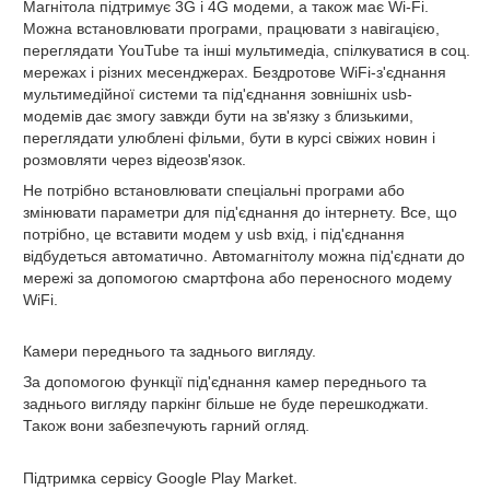
Магнітола підтримує 3G і 4G модеми, а також має Wi-Fi.
Можна встановлювати програми, працювати з навігацією,
переглядати YouTube та інші мультимедіа, спілкуватися в соц.
мережах і різних месенджерах. Бездротове WiFi-з'єднання
мультимедійної системи та під'єднання зовнішніх usb-
модемів дає змогу завжди бути на зв'язку з близькими,
переглядати улюблені фільми, бути в курсі свіжих новин і
розмовляти через відеозв'язок.
Не потрібно встановлювати спеціальні програми або
змінювати параметри для під'єднання до інтернету. Все, що
потрібно, це вставити модем у usb вхід, і під'єднання
відбудеться автоматично. Автомагнітолу можна під'єднати до
мережі за допомогою смартфона або переносного модему
WiFi.
Камери переднього та заднього вигляду.
За допомогою функції під'єднання камер переднього та
заднього вигляду паркінг більше не буде перешкоджати.
Також вони забезпечують гарний огляд.
Підтримка сервісу Google Play Market.