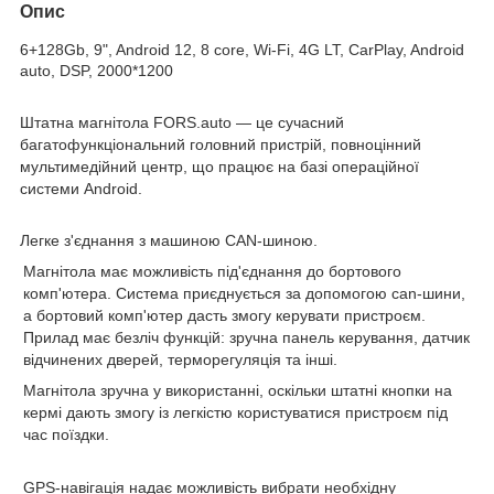
Опис
6+128Gb, 9", Android 12, 8 core, Wi-Fi, 4G LT, CarPlay, Android
auto, DSP, 2000*1200
Штатна магнітола FORS.auto
— це сучасний
багатофункціональний головний пристрій, повноцінний
мультимедійний центр, що працює на базі операційної
системи Android.
Легке з'єднання з машиною CAN-шиною.
Магнітола має можливість під'єднання до бортового
комп'ютера. Система приєднується за допомогою can-шини,
а бортовий комп'ютер дасть змогу керувати пристроєм.
Прилад має безліч функцій: зручна панель керування, датчик
відчинених дверей, терморегуляція та інші.
Магнітола зручна у використанні, оскільки штатні кнопки на
кермі дають змогу із легкістю користуватися пристроєм під
час поїздки.
GPS-навігація
надає можливість вибрати необхідну