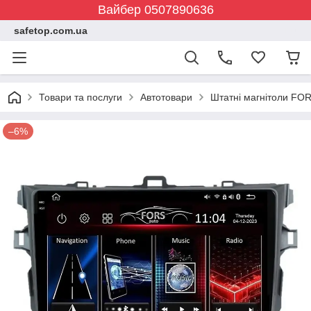
Вайбер 0507890636
safetop.com.ua
Товари та послуги
Автотовари
Штатні магнітоли FOR
–6%