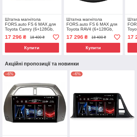
Штатна магнітола
Штатна магнітола
Штат
FORS.auto FS 6 MAX для
FORS.auto FS 6 MAX для
FORS
Toyota Camry (6+128Gb,
Toyota RAV4 (6+128Gb,
Toyo
9" 2002-2006
10" 2006-2013
9" 2
17 296
17 296
17 
₴
₴
18 400 ₴
18 400 ₴
Купити
Купити
Акційні пропозиції та новинки
–6%
–6%