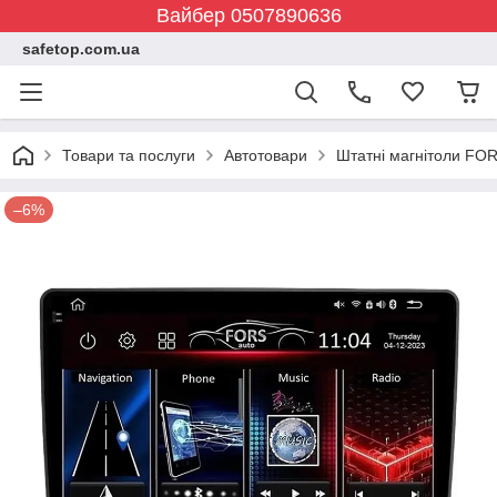
Вайбер 0507890636
safetop.com.ua
Товари та послуги
Автотовари
Штатні магнітоли FOR
–6%