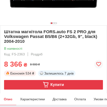
Штатна магнітола FORS.auto FS 2 PRO для
Volkswagen Passat B5/B6 (2+32Gb, 9", black)
2004-2010
В наявності
Код: FS-2363
Роздріб
8 366
₴
8 900 ₴
Економія
534 ₴
Залишилось
7 днів
Купити
Опис
Характеристики
Доставка
Оплата
Умови п