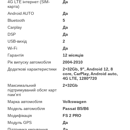
4G LTE інтернет (SIM-
Да
карта)
Android AUTO
Да
Bluetooth
5
Carplay
Да
DSP
Да
USB-вихід
2
Wi-Fi
Да
Гарантія
12 місяців
Рік випуску автомобіля
2004-2010
Додаткові характеристики
2+32Gb, 9", Android 12, 8
core, CarPlay, Android auto,
4G LTE, 1280*720
Максимальний
2+32Gb
підтримуваний обсяг карт
пам'яті
Марка автомобіля
Volkswagen
Модель автомобіля
Passat B5/B6
Модифікація
FS 2 PRO
Модуль GPS
Да
Підтримка керування
Да