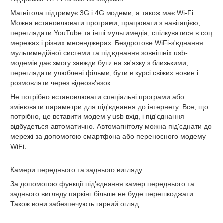
Магнітола підтримує 3G і 4G модеми, а також має Wi-Fi.
Можна встановлювати програми, працювати з навігацією,
переглядати YouTube та інші мультимедіа, спілкуватися в соц.
мережах і різних месенджерах. Бездротове WiFi-з'єднання
мультимедійної системи та під'єднання зовнішніх usb-
модемів дає змогу завжди бути на зв'язку з близькими,
переглядати улюблені фільми, бути в курсі свіжих новин і
розмовляти через відеозв'язок.
Не потрібно встановлювати спеціальні програми або
змінювати параметри для під'єднання до інтернету. Все, що
потрібно, це вставити модем у usb вхід, і під'єднання
відбудеться автоматично. Автомагнітолу можна під'єднати до
мережі за допомогою смартфона або переносного модему
WiFi.
Камери переднього та заднього вигляду.
За допомогою функції під'єднання камер переднього та
заднього вигляду паркінг більше не буде перешкоджати.
Також вони забезпечують гарний огляд.