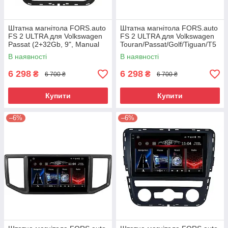
Штатна магнітола FORS.auto
Штатна магнітола FORS.auto
FS 2 ULTRA для Volkswagen
FS 2 ULTRA для Volkswagen
Passat (2+32Gb, 9", Manual
Touran/Passat/Golf/Tiguan/T5
AC) 2012-2015
(2+32Gb, 10" 2009
В наявності
В наявності
6 298
6 298
₴
₴
6 700 ₴
6 700 ₴
Купити
Купити
–6%
–6%