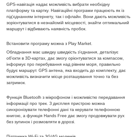
GPS-навігація
надає можливість вибрати необхідну
платформу та картку. Навігаційні програми працюють як із
під'єднанням інтернету, так і офлайн. Вони дають можливість
зорієнтуватися в незнайомій місцевості, знайти оптимальний
маршрут і відбивають наявність пробок.
Встановити програму можна з Play Market.
Обладнання має швидку швидкість з'єднання, деталізує
об'єкти в 3D-картах, дає змогу орієнтуватися за компасом,
інформує про перебування над рівнем моря, правильно
будує маршрут. GPS антена, яка входить до комплекту, дає
можливість визначити місце розташування точно та без
затримок.
Функція Bluetoolh
з мікрофоном і можливістю передавання
інформації про трек. З дисплея пристрою можна
синхронізувати телефонні дані та керувати телефонною
книгою, а функція Hands Free дає змогу продовжувати рух
без зупинок і розмовляти в дорозі.
Підтримка Wi-Fi та 3G/4G модемів.