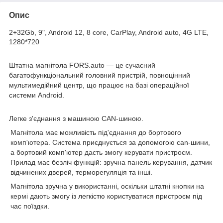
Опис
2+32Gb, 9", Android 12, 8 core, CarPlay, Android auto, 4G LTE,
1280*720
Штатна магнітола FORS.auto
— це сучасний
багатофункціональний головний пристрій, повноцінний
мультимедійний центр, що працює на базі операційної
системи Android.
Легке з'єднання з машиною CAN-шиною.
Магнітола має можливість під'єднання до бортового
комп'ютера. Система приєднується за допомогою can-шини,
а бортовий комп'ютер дасть змогу керувати пристроєм.
Прилад має безліч функцій: зручна панель керування, датчик
відчинених дверей, терморегуляція та інші.
Магнітола зручна у використанні, оскільки штатні кнопки на
кермі дають змогу із легкістю користуватися пристроєм під
час поїздки.