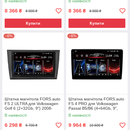
В наявності
В наявності
8 366
8 366
₴
₴
8 900 ₴
8 900 ₴
Купити
Купити
–6%
–6%
Штатна магнітола FORS.auto
Штатна магнітола FORS.auto
FS 2 ULTRA для Volkswagen
FS 4 PRO для Volkswagen
Golf 6 (2+32Gb, 9") 2008-
Passat B5/B6 (4+64Gb, 9",
2012
black) 2004-2010
В наявності
В наявності
6 298
9 964
₴
₴
6 700 ₴
10 600 ₴