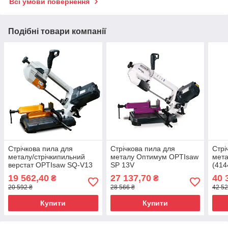
Всі умови повернення
Подібні товари компанії
Стрічкова пила для
Стрічкова пила для
Стрі
металу/стрічкипильний
металу Оптимум OPTIsaw
мет
верстат OPTIsaw SQ-V13
SP 13V
(41
19 562,40
27 137,70
40 
₴
₴
20 592 ₴
28 566 ₴
42 52
Купити
Купити