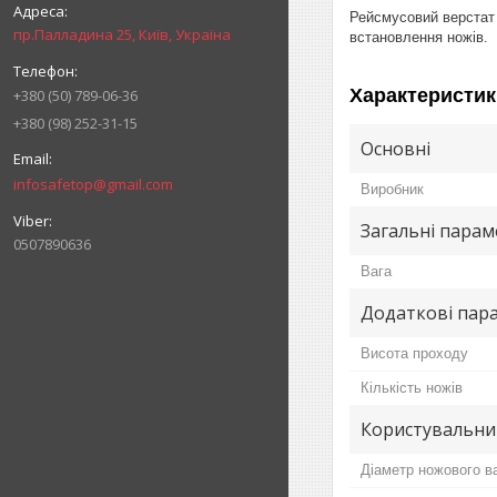
Рейсмусовий верстат
пр.Палладина 25, Київ, Україна
встановлення ножів.
Характеристик
+380 (50) 789-06-36
+380 (98) 252-31-15
Основні
infosafetop@gmail.com
Виробник
Загальні пара
0507890636
Вага
Додаткові пар
Висота проходу
Кількість ножів
Користувальни
Діаметр ножового в