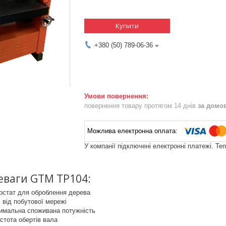
Купити
+380 (50) 789-06-36
повернення товару протягом 14 днів
за домо
У компанії підключені електронні платежі. Те
еваги GTM TP104:
рстат для оброблення дерева
від побутової мережі
имальна споживана потужність
стота обертів вала