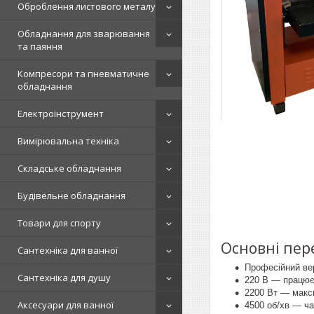
Оброблення листового металу
Обладнання для зварювання
та паяння
Компресори та пневматичне
обладнання
Електроінструмент
Вимірювальна техніка
Складське обладнання
Будівельне обладнання
Товари для спорту
Основні пер
Сантехніка для ванної
Професійний ве
Сантехніка для душу
220 В — працює 
2200 Вт — макс
Аксесуари для ванної
4500 об/хв — ча