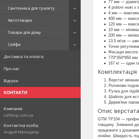
77 мм — діамет
4 робочі ножі з 
Сантехніка для туалету
4 мм — максима
400 мм — макси
Автотовари
120 мм — макси
10 мм — мініма
Товари для дому
200 мм — мінім
13,5 м/хв — шви
Сейфи
Точне регулюван
Фіксація висоти
Доставка та оплата
770*350*950 мм 
167 кг — один і
Про нас
Комплектація
Верстат авіаш
Відгуки
Роликове подов
Ручка для піді
КОНТАКТИ
Шаблон для вст
Дерев'яне пако
Опис верстата
safetop.com.ua
GTM TP104 — професі
товщину. Знімання де
працювати з дошками 
Андрій Менеджер
лінійки. Швидкість п