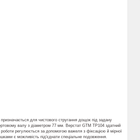
ризначається для чистового стругання дощок під задану
обертовому валу з діаметром 77 мм. Верстат GTM TP104 здатний
 роботи регулюється за допомогою важеля з фіксацією й мірної
дошками є можливість під'єднати спеціальне подовження.