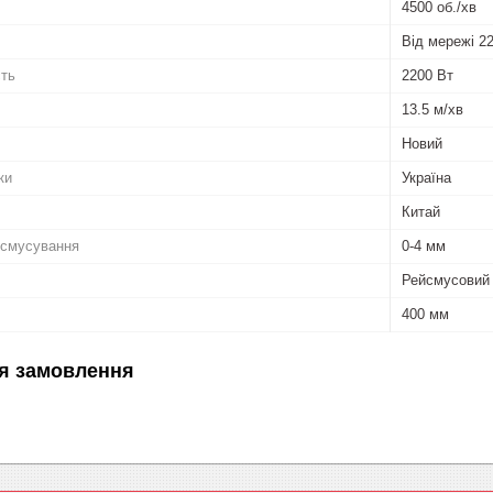
4500 об./хв
Від мережі 2
сть
2200 Вт
13.5 м/хв
Новий
ки
Україна
Китай
йсмусування
0-4 мм
Рейсмусовий
400 мм
я замовлення