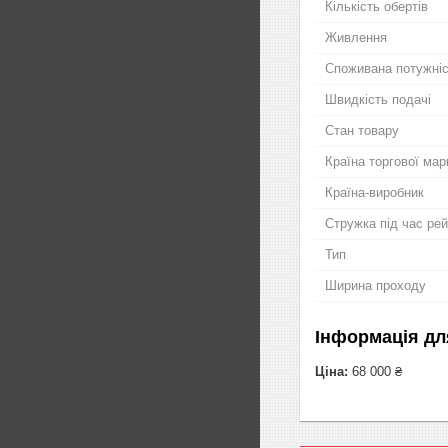
Кількість обертів
Живлення
Споживана потужні
Швидкість подачі
Стан товару
Країна торгової мар
Країна-виробник
Стружка під час ре
Тип
Ширина проходу
Інформація дл
Ціна:
68 000 ₴