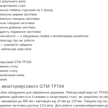
р різального вала
загартованої сталі
льна глибина стругання за 1 прохід
мальна ширина заготівки
мальна товщина заготовки
льна товщина заготовки
альна довжина заготівки
дкість подавання заготовки
ня висоти — є вбудована лінійка з міліметровою розміткою
 проходу під час роботи
— компактні габарити
з найлегших верстатів
алмусовий GTM TP104
ження столу
ймання столу
ановлення ножів
вання
 авіатормусового GTM TP104
йне обладнання для оброблення деревини. Рейсмусовий верстат TP104 п
ревини здійснюється 4 ножами із загартованої сталі, які закріплені на 
завширшки до 400 мм і завтовшки від 10 мм до 120 мм. Товщина під час
одавання заготовки досягає 13,5 м/хв. Для роботи з великогабаритними 