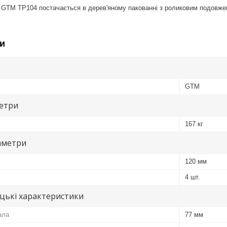
 GTM TP104 постачається в дерев'яному пакованні з роликовим подовже
и
GTM
метри
167 кг
аметри
120 мм
4 шт.
цькі характеристики
ала
77 мм