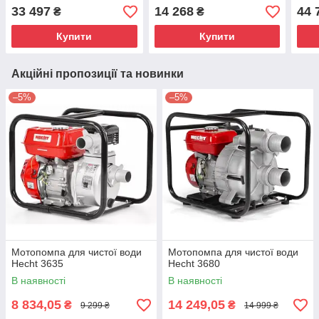
Honda GX 200
(SCHP50)
33 497
14 268
44 
₴
₴
Купити
Купити
Акційні пропозиції та новинки
–5%
–5%
Мотопомпа для чистої води
Мотопомпа для чистої води
Hecht 3635
Hecht 3680
В наявності
В наявності
8 834,05
14 249,05
₴
₴
9 299 ₴
14 999 ₴