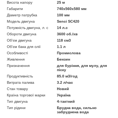
Висота напору
25 м
Габарити
740x560x580 мм
Діаметр патрубка
100 мм
Модель двигуна
Senci SC420
Потужність двигуна, л. с
14 л.с
Обороти двигуна
3600 об./хв
Об'єм двигуна
118 см3
Об'єм бака для олії
1.1 л
Особливості
Промислова
Живлення
Бензин
Призначення
для буріння, для мулу, для
піску
Продуктивність
85.0 м3/год
Витрата палива
3.2 л/час
Стан товару
Новий
Країна торгової марки
Україна
Тип двигуна
4-тактний
Тип рідини
Брудна вода, сильно
забруднена вода