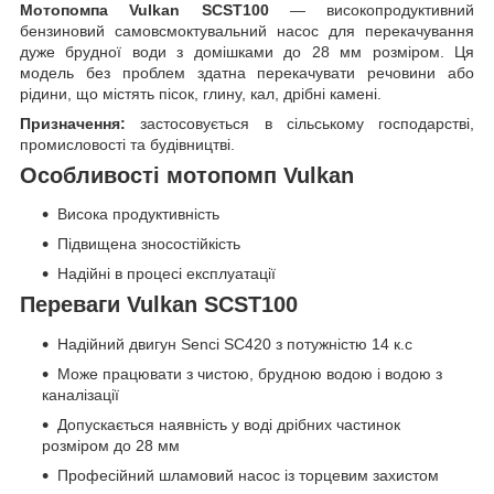
Мотопомпа
Vulkan SCST100
— високопродуктивний
бензиновий самовсмоктувальний насос для перекачування
дуже брудної води з домішками до 28 мм розміром. Ця
модель без проблем здатна перекачувати речовини або
рідини, що містять пісок, глину, кал, дрібні камені.
Призначення:
застосовується в сільському господарстві,
промисловості та будівництві.
Особливості мотопомп Vulkan
Висока продуктивність
Підвищена зносостійкість
Надійні в процесі експлуатації
Переваги Vulkan SCST100
Надійний двигун Senci SC420 з потужністю 14 к.с
Може працювати з чистою, брудною водою і водою з
каналізації
Допускається наявність у воді дрібних частинок
розміром до 28 мм
Професійний шламовий насос із торцевим захистом