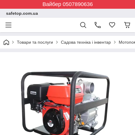
Вайбер 0507890636
safetop.com.ua
Товари та послуги
Садова техніка і інвентар
Мотопо