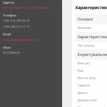
Характеристик
пр.Палладина 25, Київ, Україна
Основні
+380 (50) 789-06-36
+380 (98) 252-31-15
Виробник
Характеристик
infosafetop@gmail.com
Тип запуску
0507890636
Користувальни
Вага (кг)
Вид
Висота зрізу
Гарантія
Двигун
Діаметр коліс