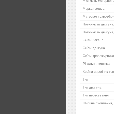
Місткість моторної 
Марка палива
Матеріал травозбір
Потужність двигуна
Потужність двигуна,
Об'єм бака, л
Об'єм двигуна
Об'єм травозбірника
Різальна система
Країна-виробник то
Тип
Тип двигуна
Тип пересування
Ширина схоплення, 