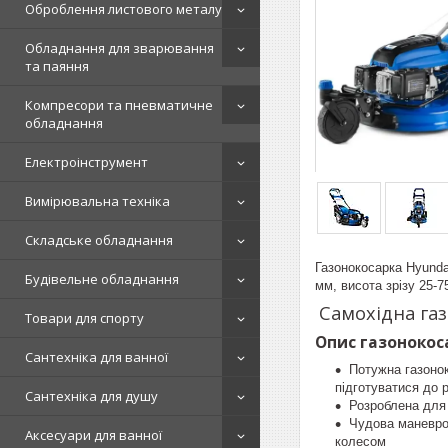
Оброблення листового металу
Обладнання для зварювання
та паяння
Компресори та пневматичне
обладнання
Електроінструмент
Вимірювальна техніка
Складське обладнання
Газонокосарка Hyunda
Будівельне обладнання
мм, висота зрізу 25-
Самохідна газ
Товари для спорту
Опис газонокоса
Сантехніка для ванної
Потужна газонок
підготуватися до р
Сантехніка для душу
Розроблена для 
Чудова маневров
Аксесуари для ванної
колесом