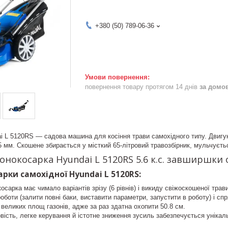
+380 (50) 789-06-36
повернення товару протягом 14 днів
за домо
i L 5120RS — садова машина для косіння трави самохідного типу. Двигун
75 мм. Скошене збирається у місткий 65-літровий травозбірник, мульчуєть
онокосарка Hyundai L 5120RS 5.6 к.с. завширшки 
рки самохідної Hyundai L 5120RS:
осарка має чимало варіантів зрізу (6 рівнів) і викиду свіжоскошеної тра
оботи (залити повні баки, виставити параметри, запустити в роботу) і спр
великих площ газонів, адже за раз здатна охопити 50.8 см.
ість, легке керування й істотне зниження зусиль забезпечується уніка