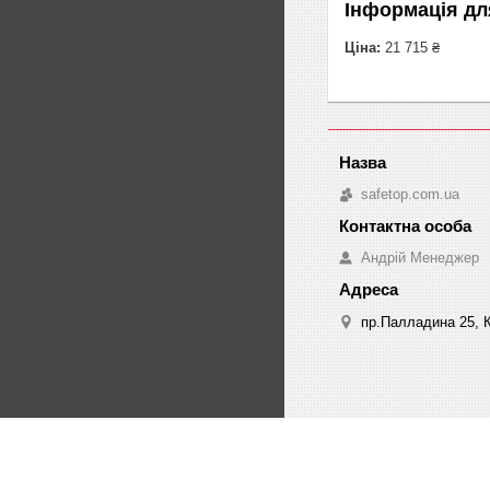
Інформація дл
Ціна:
21 715 ₴
safetop.com.ua
Андрій Менеджер
пр.Палладина 25, К