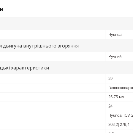
и
Hyundai
и двигуна внутрішнього згоряння
Ручний
цькі характеристики
39
Газонокосарк
25-75 мм
24
Hyundai ICV 
203,2| 279,4