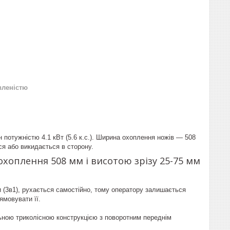
вленістю
 потужністю 4.1 кВт (5.6 к.с.). Ширина охоплення ножів — 508
ся або викидається в сторону.
охоплення 508 мм і висотою зрізу 25-75 мм
ви (3в1), рухається самостійно, тому оператору залишається
ямовувати її.
льною триколісною конструкцією з поворотним переднім