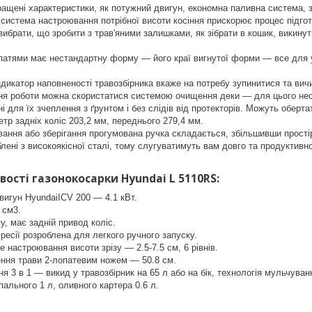
ащені характеристики, як потужний двигун, економна паливна система, з
система настроювання потрібної висоти косіння прискорює процес підго
ибрати, що зробити з трав'яними залишками, як зібрати в кошик, викинут
опатями має нестандартну форму — його краї вигнутої форми — все для у
.
дикатор наповненості травозбірника вкаже на потребу зупинитися та вичи
ня роботи можна скористатися системою очищення деки — для цього нео
і для їх зчеплення з ґрунтом і без слідів від протекторів. Можуть оберт
етр задніх коліс 203,2 мм, переднього 279,4 мм.
ання або зберігання прогумована ручка складається, збільшивши прості
блені з високоякісної сталі, тому слугуватимуть вам довго та продуктивно
вості газонокосарки Hyundai L 5110RS:
игун HyundaiICV 200 — 4.1 кВт.
 см3.
у, має задній привод коліс.
есії розроблена для легкого ручного запуску.
е настроювання висоти зрізу — 2.5-7.5 см, 6 рівнів.
ння трави 2-лопатевим ножем — 50.8 см.
я 3 в 1 — викид у травозбірник на 65 л або на бік, технологія мульчуван
пального 1 л, оливного картера 0.6 л.