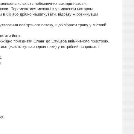
меншена кількість небезпечних викидів назовні.
товки. Перемикатися можна і з увімкненим мотором.
и в бік або дрібно нашаткувати, відразу ж розкинувши
творення повітряного потоку, щоб зібрати траву у місткий
стити його.
бхідно приєднати шланг до штуцера ввімкненого пристрою.
атися (мають кулькопідшипники) у потрібний напрямок і
р.
.
ня.