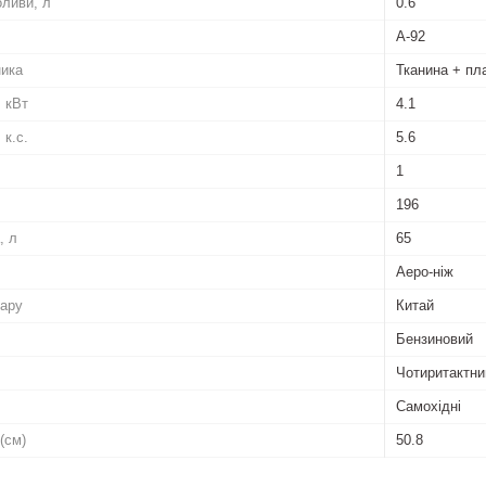
оливи, л
0.6
А-92
ника
Тканина + пл
, кВт
4.1
 к.с.
5.6
1
196
, л
65
Аеро-ніж
вару
Китай
Бензиновий
Чотиритактни
Самохідні
(см)
50.8