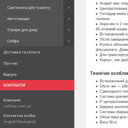
Апарат має покр
Сантехніка для туалету
Централізована 
Господар може в
Автотовари
газоном.
Аеро-ніж із 2 л
65-літровий кошик
Товари для дому
Встановлений ін
Після завершен
Сейфи
Колеса збільшен
фіксуватися. Діам
Доставка та оплата
Для транспортув
Корпус, ніж зро
Про нас
Технічні особли
Відгуки
Встановлений дв
КОНТАКТИ
Обсяг же — 196
Самохідного тип
Система декомпр
Є централізован
safetop.com.ua
Ширина захопле
Система збиранн
Об'єм бака для 
Андрій Менеджер
Вага 39 кг.