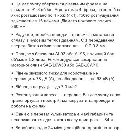
Це дає змогу обертатися різальним фрезам на
швидкості 91.3 об./хв. Агрегат має 4 фрези, на кожній із
яких розташовано по 4 ножі (4х4), тобто розпушування
здійснюється 16 ножами. Діаметр ножового ролика —
260 мм.
Редуктор, коробка передач і трансмісія металеві зі
сплаву, з чудовим тепловідданням. Є 1 передавання
вперед. Зазор свічки запалювання — 0.7-0.8 мм.
Працює з бензином АІ-92 або АІ-95, паливний бак
об'ємом 1.2 літра. Рекомендується використання
моторної оливи SAE-10W30 або SAE-10W40.
Рівень звукового тиску для користувача не
перевищить 78 дБ (А), на обладнанні — до 93 дБ (А).
Вібрація на ручці — до 7.0 м/с2.
Розташування колеса — переднє. Він дає змогу легко
транспортувати пристрій, маневрувати та проводити
роботи на схилах.
Однією з переваг культиватора є малі габарити та
невелика вага як для такого класу пристрою — 34 кг.
Виробник надає 24 місяці офіційної гарантії на товар.