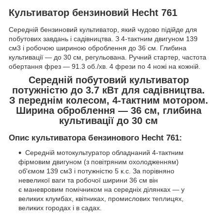
Культиватор бензиновий Hecht 761
Середній бензиновий культиватор, який чудово підійде для
побутових завдань і садівництва. З 4-тактним двигуном 139
см3 і робочою шириною оброблення до 36 см. Глибина
культивації — до 30 см, регульована. Ручний стартер, частота
обертання фрез — 91.3 об./хв. 4 фрези по 4 ножі на кожній.
Середній побутовий культиватор
потужністю до 3.7 кВт для садівництва.
З переднім колесом, 4-тактним мотором.
Ширина оброблення — 36 см, глибина
культивації до 30 см
Опис культиватора бензинового Hecht 761:
Середній мотокультуратор обладнаний 4-тактним
фірмовим двигуном (з повітряним охолодженням)
об'ємом 139 см
3
і потужністю 5 к.с. За порівняно
невеликої ваги та робочої ширини 36 см він
є маневровим помічником на середніх ділянках — у
великих клумбах, квітниках, промислових теплицях,
великих городах і в садах.