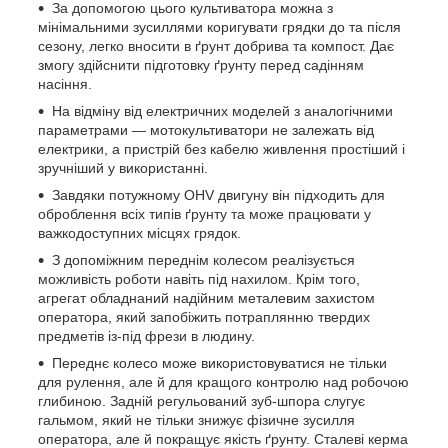
За допомогою цього культиватора можна з
мінімальними зусиллями коригувати грядки до та після
сезону, легко вносити в ґрунт добрива та компост. Дає
змогу здійснити підготовку ґрунту перед садінням
насіння.
На відміну від електричних моделей з аналогічними
параметрами — мотокультиватори не залежать від
електрики, а пристрій без кабелю живлення простіший і
зручніший у використанні.
Завдяки потужному OHV двигуну він підходить для
оброблення всіх типів ґрунту та може працювати у
важкодоступних місцях грядок.
З допоміжним переднім колесом реалізується
можливість роботи навіть під нахилом. Крім того,
агрегат обладнаний надійним металевим захистом
оператора, який запобіжить потраплянню твердих
предметів із-під фрези в людину.
Переднє колесо може використовуватися не тільки
для рулення, але й для кращого контролю над робочою
глибиною. Задній регульований зуб-шпора слугує
гальмом, який не тільки знижує фізичне зусилля
оператора, але й покращує якість ґрунту. Сталеві керма