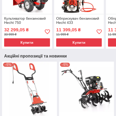
Культиватор бензиновий
Обприскувач бензиновий
Обпр
Hecht 750
Hecht 433
Hech
32 299,05
11 399,05
11 
₴
₴
33 999 ₴
11 999 ₴
11 99
Купити
Купити
Акційні пропозиції та новинки
–5%
–5%