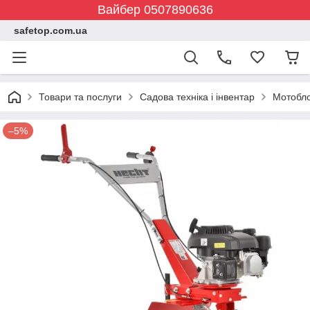
Вайбер 0507890636
safetop.com.ua
Товари та послуги
Садова техніка і інвентар
Мотобло
–5%