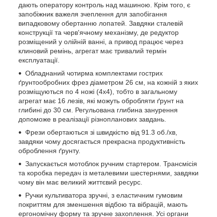
дають оператору контроль над машиною. Крім того, є
запобіжник важеля зчеплення для запобігання
випадковому обертанню лопатей. Завдяки сталевій
конструкції та черв'ячному механізму, де редуктор
розміщений у олійній ванні, а привод працює через
клиновий ремінь, агрегат має тривалий термін
експлуатації.
Обладнаний чотирма комплектами гострих
ґрунтообробних фрез діаметром 26 см, на кожній з яких
розміщуються по 4 ножі (4х4), тобто в загальному
агрегат має 16 лезів, які можуть обробляти ґрунт на
глибині до 30 см. Регульована глибина занурення
допоможе в реалізації різнопланових завдань.
Фрези обертаються зі швидкістю від 91.3 об./хв,
завдяки чому досягається прекрасна продуктивність
оброблення ґрунту.
Запускається мотоблок ручним стартером. Трансмісія
та коробка передач із металевими шестернями, завдяки
чому він має великий життєвий ресурс.
Ручки культиватора зручні, з еластичним гумовим
покриттям для зменшення відбою та вібрацій, мають
ергономічну форму та зручне захоплення. Усі органи