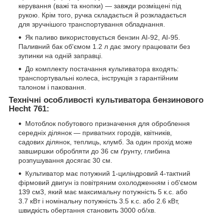
керування (важі та кнопки) — завжди розміщені під
рукою. Крім того, ручка складається й розкладається
для зручнішого транспортування обладнання.
Як паливо використовується бензин АІ-92, АІ-95.
Паливний бак об'ємом 1.2 л дає змогу працювати без
зупинки на одній заправці.
До комплекту постачання культиватора входять:
транспортувальні колеса, інструкція з гарантійним
талоном і паковання.
Технічні особливості культиватора бензинового
Hecht 761:
Мотоблок побутового призначення для оброблення
середніх ділянок — приватних городів, квітників,
садових ділянок, теплиць, клумб. За один прохід може
завширшки обробляти до 36 см ґрунту, глибина
розпушування досягає 30 см.
Культиватор має потужний 1-циліндровий 4-тактний
фірмовий двигун із повітряним охолодженням і об'ємом
139 см
3
, який має максимальну потужність 5 к.с. або
3.7 кВт і номінальну потужність 3.5 к.с. або 2.6 кВт,
швидкість обертання становить 3000 об/хв.