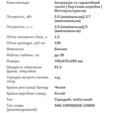
Комплектація
Інструкція та гарантійний
талон | Картонна коробка |
Мотокультуратор
Потужність, кВт
2.6 (номінальна)| 3.7
(максимальна)
Потужність, л. с.
3.5 (номінальна)| 5
(максимальна)
Об'єм паливного бака, л
1.2
Об'єм циліндра, куб см
139
Живлення
Бензин
Робоча глибина, см
до 30
Розміри
705x670x390 мм
Швидкість обертання
91.3
фрези, обертів/хв
Середня витрата палива,
н.д.
л/год
Країна реєстрації бренду
Чехия
Країна-виробник товару
Китай
Тип
Середній, побутовий
Тип оливи
SAE-10W30|SAE-10W40
(рекомендований)