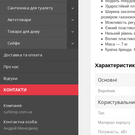
Модель побудова
Ударостійкий пл
Сантехніка для туалету
Ширина захоплен
розміром газоноко
Автотовари
Можливість рег
Ємний пластиков
Товари для дому
Низький рівень 
Великі пластико
Сейфи
Маса — 7 кг.
Країна бренда: 
Доставка та оплата
Характеристик
Про нас
Відгуки
Основні
КОНТАКТИ
Виробник
Користувальни
safetop.com.ua
Тип
Матеріал корпусу
Андрій Менеджер
Потужність, кВт