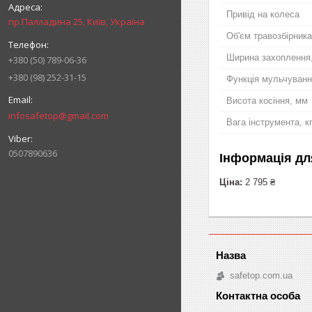
Привід на колеса
пр.Палладина 25, Київ, Україна
Об'єм травозбірника
Ширина захоплення
+380 (50) 789-06-36
+380 (98) 252-31-15
Функція мульчуван
Висота косіння, мм
infosafetop@gmail.com
Вага інструмента, кг
0507890636
Інформація дл
Ціна:
2 795 ₴
safetop.com.ua