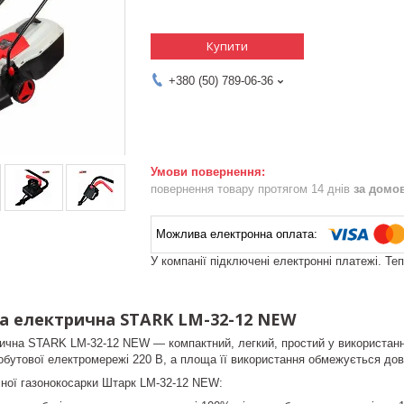
Купити
+380 (50) 789-06-36
повернення товару протягом 14 днів
за домо
У компанії підключені електронні платежі. Те
а електрична STARK LM-32-12 NEW
ична STARK LM-32-12 NEW — компактний, легкий, простий у використанні
обутової електромережі 220 В, а площа її використання обмежується д
чної газонокосарки Штарк LM-32-12 NEW: