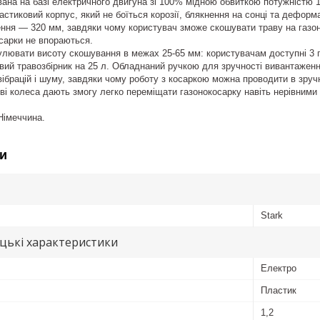
на на базі електричного двигуна зі 100% мідною обвиткою потужністю 1
астиковий корпус, який не боїться корозії, блякнення на сонці та деформа
ня — 320 мм, завдяки чому користувач зможе скошувати траву на газон
сарки не впораються.
улювати висоту скошування в межах 25-65 мм: користувачам доступні 3 
ий травозбірник на 25 л. Обладнаний ручкою для зручності вивантаженн
вібрацій і шуму, завдяки чому роботу з косаркою можна проводити в зруч
ві колеса дають змогу легко переміщати газонокосарку навіть нерівними
Німеччина.
и
Stark
цькі характеристики
Електро
Пластик
1,2