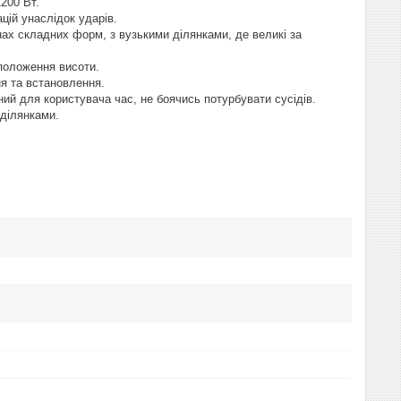
200 Вт.
цій унаслідок ударів.
ах складних форм, з вузькими ділянками, де великі за
положення висоти.
я та встановлення.
ний для користувача час, не боячись потурбувати сусідів.
 ділянками.