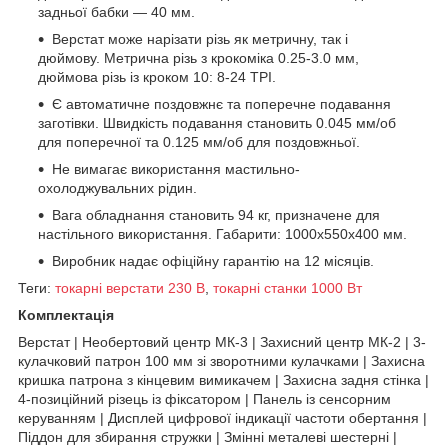
задньої бабки — 40 мм.
Верстат може нарізати різь як метричну, так і
дюймову. Метрична різь з крокоміка 0.25-3.0 мм,
дюймова різь із кроком 10: 8-24 TPI.
Є автоматичне поздовжнє та поперечне подавання
заготівки. Швидкість подавання становить 0.045 мм/об
для поперечної та 0.125 мм/об для поздовжньої.
Не вимагає використання мастильно-
охолоджувальних рідин.
Вага обладнання становить 94 кг, призначене для
настільного використання. Габарити: 1000х550х400 мм.
Виробник надає офіційну гарантію на 12 місяців.
Теги:
токарні верстати 230 В
,
токарні станки 1000 Вт
Комплектація
Верстат | Необертовий центр МК-3 | Захисний центр МК-2 | 3-
кулачковий патрон 100 мм зі зворотними кулачками | Захисна
кришка патрона з кінцевим вимикачем | Захисна задня стінка |
4-позиційний різець із фіксатором | Панель із сенсорним
керуванням | Дисплей цифрової індикації частоти обертання |
Піддон для збирання стружки | Змінні металеві шестерні |