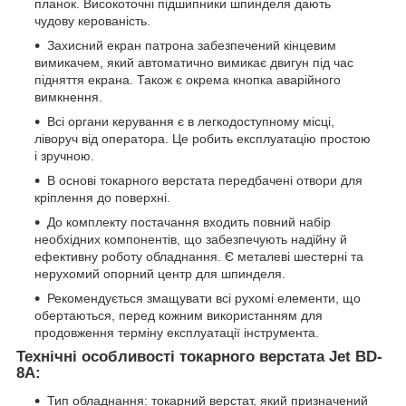
планок. Високоточні підшипники шпинделя дають
чудову керованість.
Захисний екран патрона забезпечений кінцевим
вимикачем, який автоматично вимикає двигун під час
підняття екрана. Також є окрема кнопка аварійного
вимкнення.
Всі органи керування є в легкодоступному місці,
ліворуч від оператора. Це робить експлуатацію простою
і зручною.
В основі токарного верстата передбачені отвори для
кріплення до поверхні.
До комплекту постачання входить повний набір
необхідних компонентів, що забезпечують надійну й
ефективну роботу обладнання. Є металеві шестерні та
нерухомий опорний центр для шпинделя.
Рекомендується змащувати всі рухомі елементи, що
обертаються, перед кожним використанням для
продовження терміну експлуатації інструмента.
Технічні особливості токарного верстата Jet BD-
8A:
Тип обладнання: токарний верстат, який призначений