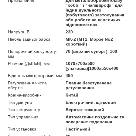
Призначення
Для металообробки класу
"хоббі" і "напівпрофі" для
індивідуального
(побутового) застосування
або роботи на невеликих
підприємствах
Напруга, В
230
Піноль задньої бабки
МК-2 (МТ2, Морзе No2
короткий)
Поперечний хід супорту,
70 (верхній супорт), 100
мм
Розміри (ДхШхВ), мм.
1070х700х500
(упаковка)|1000х550х400
Відстань між центрами, мм
450
Регулювання числа
Плавне безступеневе
обертів
регулювання
Країна-виробник
Китай
Тип двигуна
Електричний, щітковий
Тип інструменту
Верстат токарний
Тип управління
Автоматичне поздовжнє та
поперечне подавання
Тип установки
Настільний