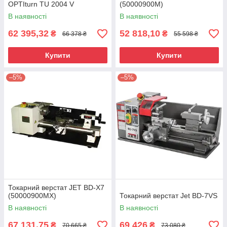
OPTIturn TU 2004 V
(50000900M)
В наявності
В наявності
62 395,32
52 818,10
₴
₴
66 378 ₴
55 598 ₴
Купити
Купити
–5%
–5%
Токарний верстат JET BD-X7
(50000900MX)
Токарний верстат Jet BD-7VS
В наявності
В наявності
67 131,75
69 426
₴
₴
70 665 ₴
73 080 ₴