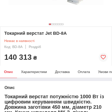
Токарний верстат Jet BD-8A
Немає в наявності
Код: BD-8A
Роздріб
140 313
₴
Опис
Характеристики
Доставка
Оплата
Умови п
Опис
Токарний верстат потужністю 1000 Вт із
цифровим керуванням швидкістю.
Довжина заготівки 450 мм, діаметр 210