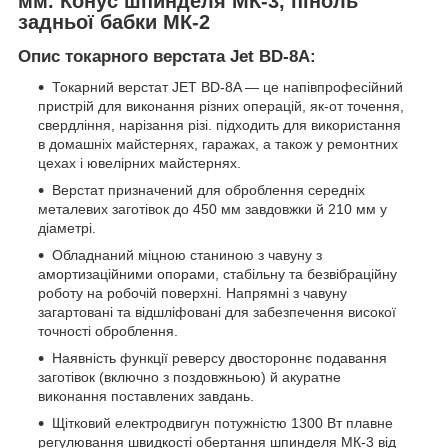
мм. Конус шпинделя МК-3, піноль
задньої бабки МК-2
Опис токарного верстата Jet BD-8A:
Токарний верстат JET BD-8A — це напівпрофесійний
пристрій для виконання різних операцій, як-от точення,
свердління, нарізання різі. підходить для використання
в домашніх майстернях, гаражах, а також у ремонтних
цехах і ювелірних майстернях.
Верстат призначений для оброблення середніх
металевих заготівок до 450 мм завдовжки й 210 мм у
діаметрі.
Обладнаний міцною станиною з чавуну з
амортизаційними опорами, стабільну та безвібраційну
роботу на робочій поверхні. Напрямні з чавуну
загартовані та відшліфовані для забезпечення високої
точності оброблення.
Наявність функції реверсу двостороннє подавання
заготівок (включно з поздовжньою) й акуратне
виконання поставлених завдань.
Щітковий електродвигун потужністю 1300 Вт плавне
регулювання швидкості обертання шпинделя МК-3 від