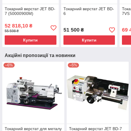
Токарний верстат JET BD-
Токарний верстат JET BD-
Тока
7 (50000900M)
6
7VS
52 818,10
₴
51 500
69 
₴
55 598 ₴
Купити
Купити
Акційні пропозиції та новинки
–6%
–5%
Токарний верстат для металу
Токарний верстат JET BD-7