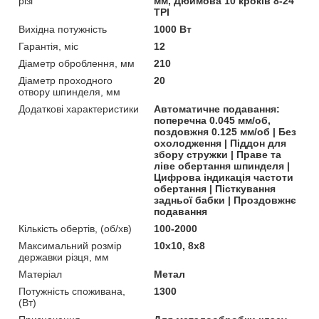
різі
мм, Дюймова 10 кроків 8-24
TPI
Вихідна потужність
1000 Вт
Гарантія, міс
12
Діаметр оброблення, мм
210
Діаметр проходного
20
отвору шпинделя, мм
Додаткові характеристики
Автоматичне подавання:
поперечна 0.045 мм/об,
поздовжня 0.125 мм/об | Без
охолодження | Піддон для
збору стружки | Праве та
ліве обертання шпинделя |
Цифрова індикація частоти
обертання | Пісткування
задньої бабки | Проздовжнє
подавання
Кількість обертів, (об/хв)
100-2000
Максимальний розмір
10х10, 8х8
державки різця, мм
Матеріал
Метал
Потужність споживана,
1300
(Вт)