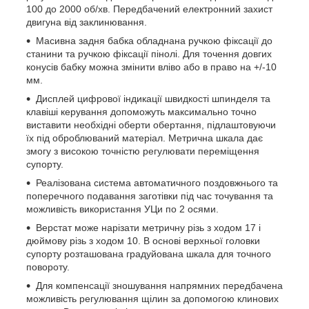
100 до 2000 об/хв. Передбачений електронний захист
двигуна від заклинювання.
Масивна задня бабка обладнана ручкою фіксації до
станини та ручкою фіксації пінолі. Для точення довгих
конусів бабку можна змінити вліво або в право на +/-10
мм.
Дисплей цифрової індикації швидкості шпинделя та
клавіші керування допоможуть максимально точно
виставити необхідні оберти обертання, підлаштовуючи
їх під оброблюваний матеріал. Метрична шкала дає
змогу з високою точністю регулювати переміщення
супорту.
Реалізована система автоматичного поздовжнього та
поперечного подавання заготівки під час точування та
можливість використання УЦи по 2 осями.
Верстат може нарізати метричну різь з ходом 17 і
дюймову різь з ходом 10. В основі верхньої головки
супорту розташована градуйована шкала для точного
повороту.
Для компенсації зношування напрямних передбачена
можливість регулювання щілин за допомогою клинових