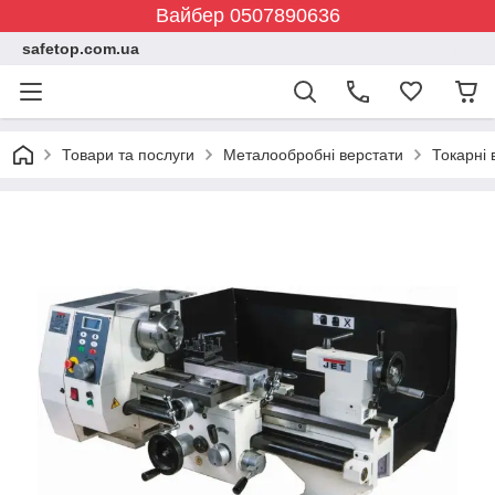
Вайбер 0507890636
safetop.com.ua
Товари та послуги
Металообробні верстати
Токарні 