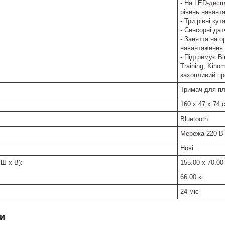
- На LED-диспл
рівень навант
- Три рівні ку
- Сенсорні дат
- Заняття на 
навантаження
- Підтримує Bl
Training, Kino
захопливий пр
Тримач для п
160 х 47 х 74 с
Bluetooth
Мережа 220 В
Нові
 Ш x В):
155.00 x 70.00
66.00 кг
24 міс
и