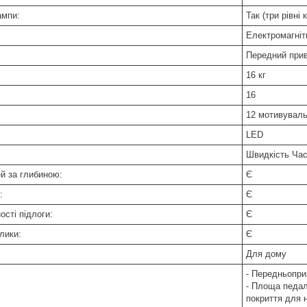
ампи:
Так (три рівні
Електромагніт
Передний при
16 кг
16
12 мотивуваль
LED
Швидкість Час
й за глибиною:
Є
:
Є
ості підлоги:
Є
лики:
Є
Для дому
- Передньопри
- Площа педал
покриття для н