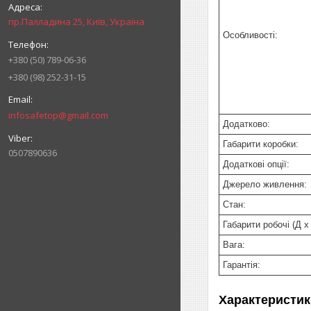
пр.Палладина 25, Київ, Україна
Особливості:
+380 (50) 789-06-36
+380 (98) 252-31-15
infosafetop@gmail.com
Додатково:
Габарити коробки:
0507890636
Додаткові опції:
Джерело живлення:
Стан:
Габарити робочі (Д x
Вага:
Гарантія:
Характеристик