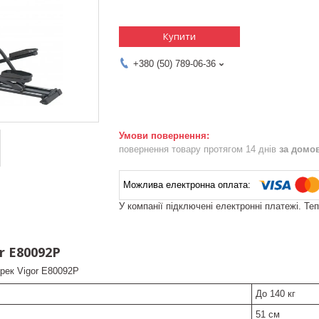
Купити
+380 (50) 789-06-36
повернення товару протягом 14 днів
за домо
У компанії підключені електронні платежі. Те
r E80092P
рек Vigor E80092P
До 140 кг
51 см