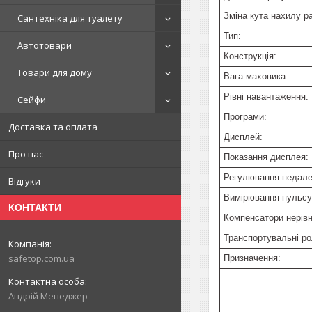
Зміна кута нахилу р
Сантехніка для туалету
Тип:
Автотовари
Конструкція:
Товари для дому
Вага маховика:
Рівні навантаження:
Сейфи
Програми:
Доставка та оплата
Дисплей:
Про нас
Показання дисплея:
Регулювання педале
Відгуки
Вимірювання пульсу
КОНТАКТИ
Компенсатори нерівн
Транспортувальні ро
safetop.com.ua
Призначення:
Андрій Менеджер