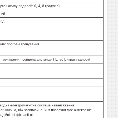
 кута нахилу педалей: 0, 4, 8 градусів)
ний
вод
них програм тренування
 тренування пройдена дистанція Пульс Витрата калорій
водна електромагнітна система навантаження
ей ширша, ніж зазвичай, а їхня поверхня має антиковзне
адійнішої фіксації ніг