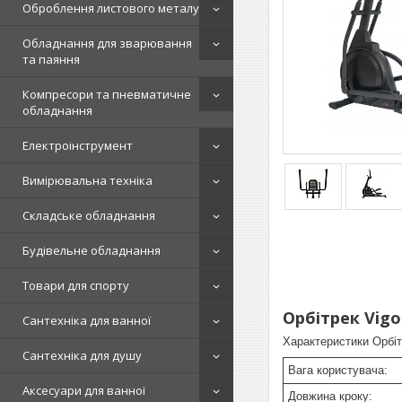
Оброблення листового металу
Обладнання для зварювання
та паяння
Компресори та пневматичне
обладнання
Електроінструмент
Вимірювальна техніка
Складське обладнання
Будівельне обладнання
Товари для спорту
Орбітрек Vigo
Сантехніка для ванної
Характеристики Орбіт
Сантехніка для душу
Вага користувача:
Аксесуари для ванної
Довжина кроку: