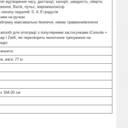
еї відтворення часу, дистанції, калорії, швидкість, оберти,
аження, Ватів, пульс, жироаналізатор
та нахилу педалей: 0, 4, 8 градусів
чики на ручках
орбітреку максимально безпечні, немає травмонебезпечні
uetooth для інтеграції з популярними застосунками iConsole +
map і Zwift, які перетворять монотонне тренування на
оцес
ланшета
м, вага: 77 кг
 x 184.00 см