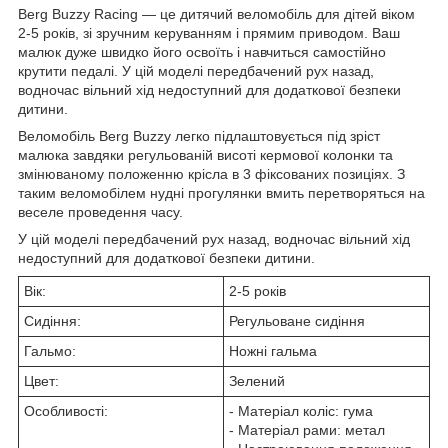
Berg Buzzy Racing — це дитячий веломобіль для дітей віком
2-5 років, зі зручним керуванням і прямим приводом. Ваш
малюк дуже швидко його освоїть і навчиться самостійно
крутити педалі. У цій моделі передбачений рух назад,
водночас вільний хід недоступний для додаткової безпеки
дитини.
Веломобіль Berg Buzzy легко підлаштовується під зріст
малюка завдяки регульованій висоті кермової колонки та
змінюваному положенню крісла в 3 фіксованих позиціях. З
таким веломобілем нудні прогулянки вмить перетворяться на
веселе проведення часу.
У цій моделі передбачений рух назад, водночас вільний хід
недоступний для додаткової безпеки дитини.
Вік:
2-5 років
Сидіння:
Регульоване сидіння
Гальмо:
Ножні гальма
Цвет:
Зелений
Особливості:
- Матеріал коліс: гума
- Матеріал рами: метал