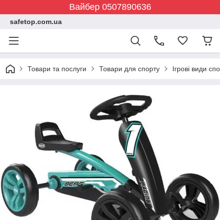
Вайбер 0507890636
safetop.com.ua
Товари та послуги
Товари для спорту
Ігрові види сп