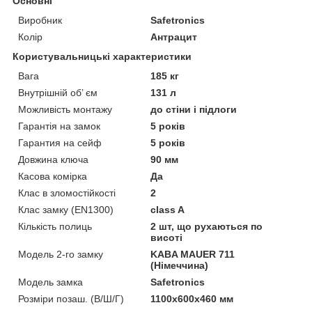
Основні
Виробник
Safetronics
Колір
Антрацит
Користувальницькі характеристики
Вага
185 кг
Внутрішній об’ єм
131 л
Можливість монтажу
до стіни і підлоги
Гарантія на замок
5 років
Гарантия на сейф
5 років
Довжина ключа
90 мм
Касова комірка
Да
Клас в зломостійкості
2
Клас замку (EN1300)
class A
Кількість полиць
2 шт, що рухаються по
висоті
Модель 2-го замку
KABA MAUER 711
(Німеччина)
Модель замка
Safetronics
Розміри позаш. (В/Ш/Г)
1100x600x460 мм