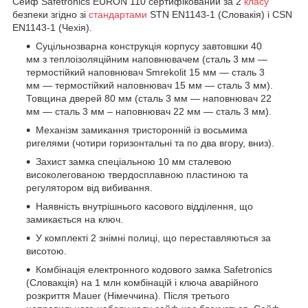
Сейф Safetronics EURON
110
сертифікований за 2
класу
безпеки згідно зі
стандартами
STN EN1143-1 (Словакія) і СSN
EN1143-1 (Чехія).
Суцільнозварна конструкція корпусу
завтовшки 40
мм
з теплоізоляційним наповнювачем (сталь 3 мм —
термостійкий наповнювач Smrekolit 15 мм — сталь 3
мм
— термостійкий наповнювач 15 мм — сталь 3 мм
).
Товщина дверей 80 мм (сталь 3 мм — наповнювач 22
мм — сталь 3 мм
–
наповнювач 22 мм — сталь 3 мм
).
Механізм замикання тристоронній із восьмима
ригелями (чотири горизонтальні та по два вгору, вниз).
Захист замка спеціальною 10 мм сталевою
високолегованою твердосплавною пластиною та
регулятором від вибивання.
Наявність внутрішнього касового відділення, що
замикається на ключ.
У комплекті 2 знімні полиці, що переставляються за
висотою.
Комбінація електронного кодового замка Safetronics
(Словакція) на 1 млн комбінацій і ключа аварійного
розкриття Mauer (Німеччина). Після третього