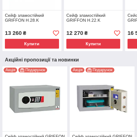
Сейф зламостійкий
Сейф зламостійкий
Сейф
GRIFFON H.28.K
GRIFFON H.22.K
GRI
13 260
12 270
16 
₴
₴
Купити
Купити
Акційні пропозиції та новинки
Акція
Подарунок
Акція
Подарунок
Сейф зламостійкий GRIFFON
Сейф зламостійкий GRIFFON