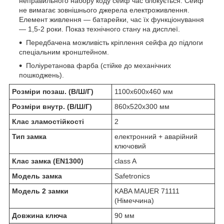
неправильного набору коду сейф час блокується. Сейф
не вимагає зовнішнього джерела електроживлення.
Елемент живлення — батарейки, час їх функціонування
— 1,5-2 роки. Показ технічного стану на дисплеї.
Передбачена можливість кріплення сейфа до підлоги
спеціальним кронштейном.
Поліуретанова фарба (стійке до механічних
пошкоджень).
Розміри позаш. (В/Ш/Г)
1100x600x460 мм
Розміри внутр. (В/Ш/Г)
860x520x300 мм
Клас зламостійкості
2
Тип замка
електронний + аварійний
ключовий
Клас замка (EN1300)
class A
Модель замка
Safetronics
Модель 2 замки
KABA MAUER 71111
(Німеччина)
Довжина ключа
90 мм