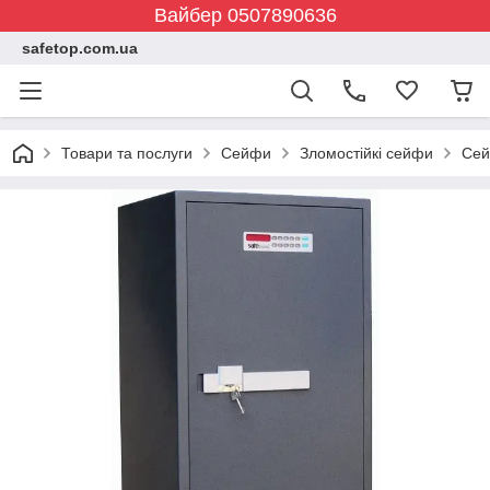
Вайбер 0507890636
safetop.com.ua
Товари та послуги
Сейфи
Зломостійкі сейфи
Сей