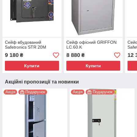
Сейф вбудований
Сейф офісний GRIFFON
Сей
Safetronics STR 20M
LC.60.K
Safe
9 180
8 880
12 
₴
₴
Купити
Купити
Акційні пропозиції та новинки
Акція
Подарунок
Акція
Подарунок