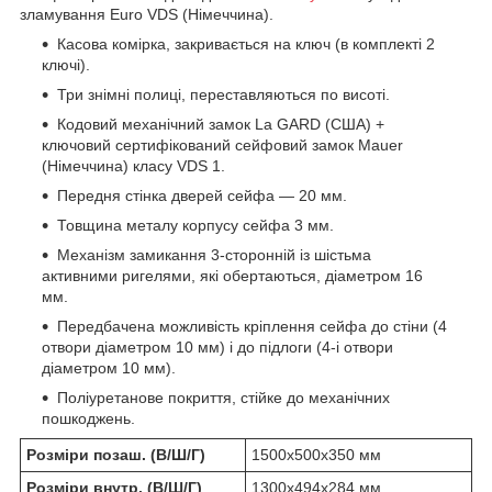
зламування Euro VDS (Німеччина).
Касова комірка, закривається на ключ (в комплекті 2
ключі).
Три знімні полиці, переставляються по висоті.
Кодовий механічний замок La GARD (США) +
ключовий сертифікований сейфовий замок Mauer
(Німеччина) класу VDS 1.
Передня стінка дверей сейфа — 20 мм.
Товщина металу корпусу сейфа 3 мм.
Механізм замикання 3-сторонній із шістьма
активними ригелями, які обертаються, діаметром 16
мм.
Передбачена можливість кріплення сейфа до стіни (4
отвори діаметром 10 мм) і до підлоги (4-і отвори
діаметром 10 мм).
Поліуретанове покриття, стійке до механічних
пошкоджень.
Розміри позаш. (В/Ш/Г)
1500x500x350 мм
Розміри внутр. (В/Ш/Г)
1300x494x284 мм