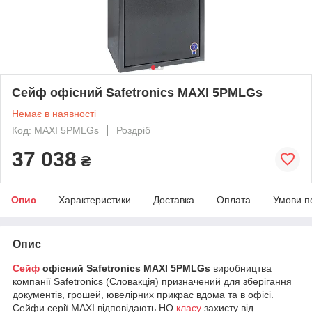
Сейф офісний Safetronics MAXI 5PMLGs
Немає в наявності
Код: MAXI 5PMLGs
Роздріб
37 038
₴
Опис
Характеристики
Доставка
Оплата
Умови п
Опис
Сейф
офісний
Safetronics MAXI 5PMLGs
виробництва
компанії Safetronics (Словакція) призначений для зберігання
документів, грошей, ювелірних прикрас вдома та в офісі.
Сейфи серії MAXI відповідають НO
класу
захисту від