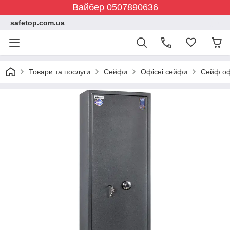
Вайбер 0507890636
safetop.com.ua
Товари та послуги
Сейфи
Офісні сейфи
Сейф оф