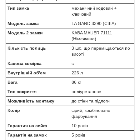
Тип замка
механічний кодовий +
ключовий
Модель замка
LA GARD 3390 (США)
Модель 2 замки
KABA MAUER 71111
(Німеччина)
Кількість полиць
3 шт., що переміщаються по
висоті
Касова комірка
є
Внутрішній об'єм
226 л
Вага
86 кг
Тип покриття
поліуретанове
Можливість монтажу
до стіни та підлоги
Колір
сірий, комбіноване
фарбування
Гарантия на сейф
10 років
Гарантія на замок
5 років