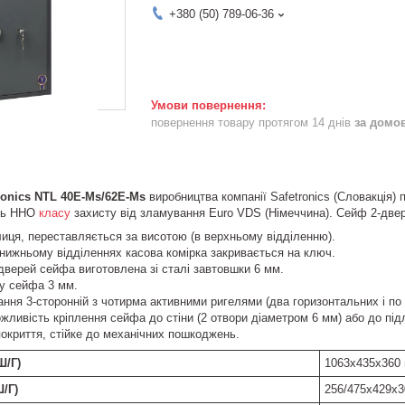
+380 (50) 789-06-36
повернення товару протягом 14 днів
за домо
ronics NTL 40E-Ms/62E-Ms
виробництва компанії Safetronics (Словакція) 
ють ННО
класу
захисту від зламування Euro VDS (Німеччина). Сейф 2-две
иця, переставляється за висотою (в верхньому відділенню).
нижньому відділеннях касова комірка закривається на ключ.
дверей сейфа виготовлена зі сталі завтовшки 6 мм.
у сейфа 3 мм.
ння 3-сторонній з чотирма активними ригелями (два горизонтальних і по 
ливість кріплення сейфа до стіни (2 отвори діаметром 6 мм) або до підл
окриття, стійке до механічних пошкоджень.
Ш/Г)
1063x435x360
/Г)
256/475х429х