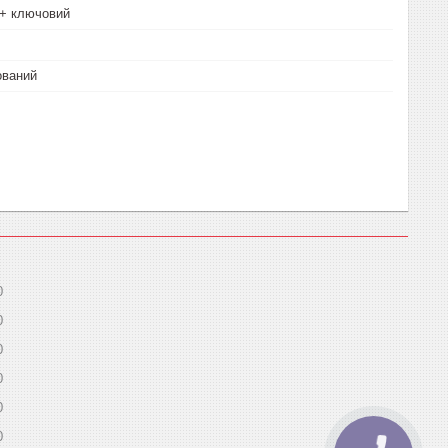
 + ключовий
ований
0
0
0
0
0
0