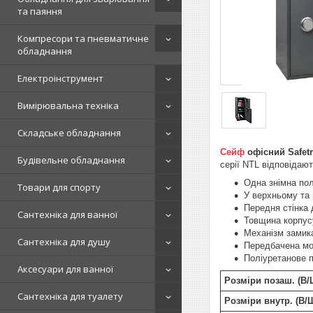
та паяння
Компресори та пневматичне
обладнання
Електроінструмент
Вимірювальна техніка
Складське обладнання
Сейф
офісний
Safet
Будівельне обладнання
серії NTL відповіда
Одна знімна пол
Товари для спорту
У верхньому та 
Передня стінка 
Сантехніка для ванної
Товщина корпус
Механізм замика
Сантехніка для душу
Передбачена мож
Поліуретанове п
Аксесуари для ванної
Розміри позаш. (В/
Сантехніка для туалету
Розміри внутр. (В/Ш