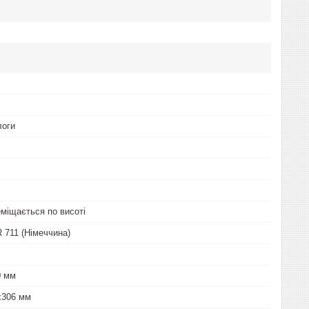
логи
еміщається по висоті
711 (Німеччина)
0 мм
х306 мм