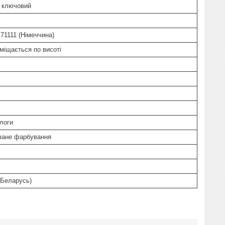
+ ключовий
1111 (Німеччина)
еміщається по висоті
длоги
оване фарбування
. Беларусь)