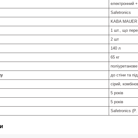
електронний 
Safetronics
KABA MAUER 7
1 шт., що пер
2 шт
140 л
65 кг
поліуретанове
жу
до стіни та пі
сірий, комбін
5 років
5 років
Safetronics (Р
и