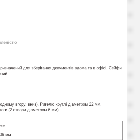
вленістю
призначений для зберігання документів вдома та в офісі. Сейфи
рний.
одному вгору, вниз). Ригелю круглі діаметром 22 мм.
оги (2 отвори діаметром 6 мм).
 мм
306 мм