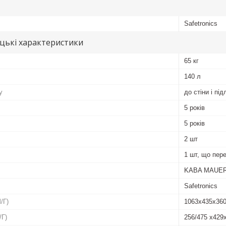
Safetronics
цькі характеристики
65 кг
140 л
у
до стіни і під
5 років
5 років
2 шт
1 шт, що пер
KABA MAUER 
Safetronics
/Г)
1063x435x36
/Г)
256/475 x429