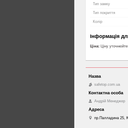
Тип замку
Тип покриття
Колір
Інформація дл
Ціна:
Ціну уточнюйте
safetop.com.ua
Андрій Менеджер
пр.Палладина 25, К