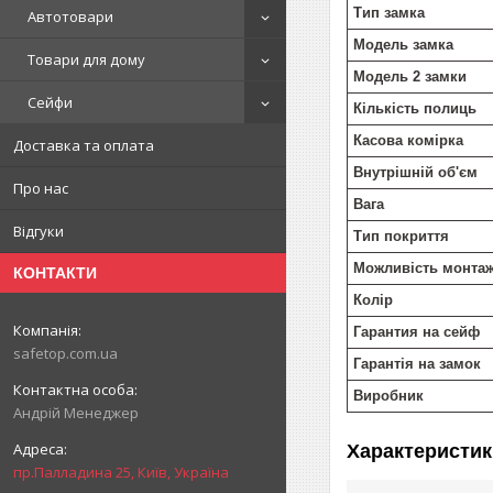
Тип замка
Автотовари
Модель замка
Товари для дому
Модель 2 замки
Сейфи
Кількість полиць
Касова комірка
Доставка та оплата
Внутрішній об'єм
Про нас
Вага
Відгуки
Тип покриття
Можливість монта
КОНТАКТИ
Колір
Гарантия на сейф
safetop.com.ua
Гарантія на замок
Виробник
Андрій Менеджер
Характеристик
пр.Палладина 25, Київ, Україна