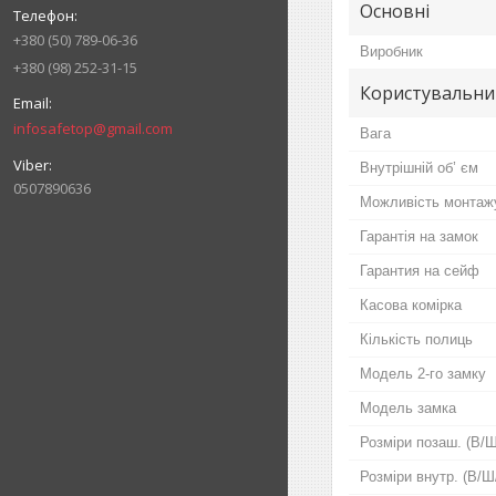
Основні
+380 (50) 789-06-36
Виробник
+380 (98) 252-31-15
Користувальни
infosafetop@gmail.com
Вага
Внутрішній об’ єм
0507890636
Можливість монтаж
Гарантія на замок
Гарантия на сейф
Касова комірка
Кількість полиць
Модель 2-го замку
Модель замка
Розміри позаш. (В/Ш
Розміри внутр. (В/Ш