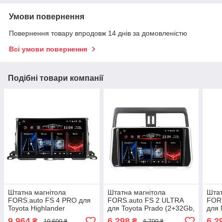
Умови повернення
Повернення товару впродовж 14 днів за домовленістю
Всі умови повернення
Подібні товари компанії
Штатна магнітола
Штатна магнітола
Штат
FORS.auto FS 4 PRO для
FORS.auto FS 2 ULTRA
FORS
Toyota Highlander
для Toyota Prado (2+32Gb,
для 
(4+64Gb, 10" 2015-2020
10" 2017-2020
(2+3
9 964
6 298
6 2
₴
₴
10 600 ₴
6 700 ₴