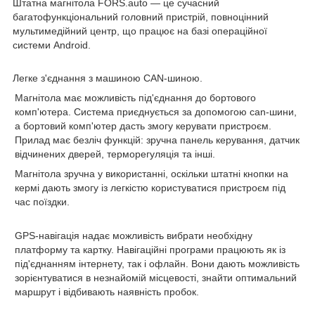
Штатна магнітола FORS.auto
— це сучасний
багатофункціональний головний пристрій, повноцінний
мультимедійний центр, що працює на базі операційної
системи Android.
Легке з'єднання з машиною CAN-шиною.
Магнітола має можливість під'єднання до бортового
комп'ютера. Система приєднується за допомогою can-шини,
а бортовий комп'ютер дасть змогу керувати пристроєм.
Прилад має безліч функцій: зручна панель керування, датчик
відчинених дверей, терморегуляція та інші.
Магнітола зручна у використанні, оскільки штатні кнопки на
кермі дають змогу із легкістю користуватися пристроєм під
час поїздки.
GPS-навігація
надає можливість вибрати необхідну
платформу та картку. Навігаційні програми працюють як із
під'єднанням інтернету, так і офлайн. Вони дають можливість
зорієнтуватися в незнайомій місцевості, знайти оптимальний
маршрут і відбивають наявність пробок.