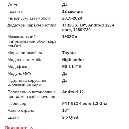
Wi-Fi
Да
Гарантія
12 місяців
Рік випуску автомобіля
2015-2020
Додаткові характеристики
1+32Gb, 10", Android 12, 4
core, 1280*720
Максимальний
1+32Gb
підтримуваний обсяг карт
пам'яті
Марка автомобіля
Toyota
Модель автомобіля
Highlander
Модифікація
FS 1 LITE
Модуль GPS
Да
Підтримка керування
Да
кнопками на кермі
Попередньо встановлене
Android 12
програмне забезпечення
Процесор
FYT 812 4 core 1.3 Ghz
Розмір екрана
10"
Екран
2.5 Qled
Приховати