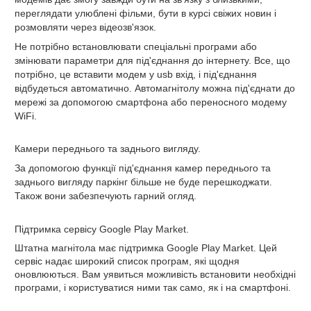
переглядати улюблені фільми, бути в курсі свіжих новин і
розмовляти через відеозв'язок.
Не потрібно встановлювати спеціальні програми або
змінювати параметри для під'єднання до інтернету. Все, що
потрібно, це вставити модем у usb вхід, і під'єднання
відбудеться автоматично. Автомагнітолу можна під'єднати до
мережі за допомогою смартфона або переносного модему
WiFi.
Камери переднього та заднього вигляду.
За допомогою функції під'єднання камер переднього та
заднього вигляду паркінг більше не буде перешкоджати.
Також вони забезпечують гарний огляд.
Підтримка сервісу Google Play Market.
Штатна магнітола має
підтримка Google Play Market. Цей
сервіс надає широкий список
програм, які щодня
оновлюються. Вам уявиться можливість
встановити необхідні
програми, і користуватися ними так само, як і на
смартфоні.