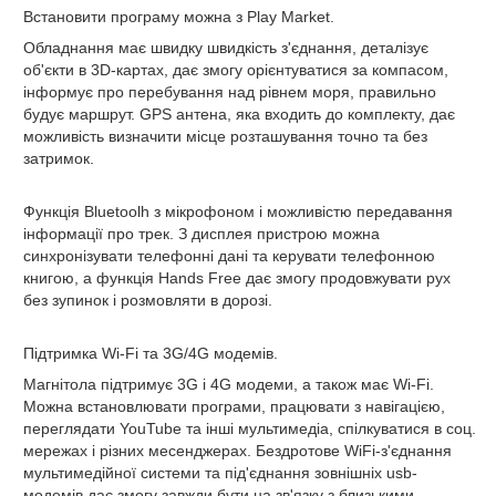
Встановити програму можна з Play Market.
Обладнання має швидку швидкість з'єднання, деталізує
об'єкти в 3D-картах, дає змогу орієнтуватися за компасом,
інформує про перебування над рівнем моря, правильно
будує маршрут. GPS антена, яка входить до комплекту, дає
можливість визначити місце розташування точно та без
затримок.
Функція Bluetoolh
з мікрофоном і можливістю передавання
інформації про трек. З дисплея пристрою можна
синхронізувати телефонні дані та керувати телефонною
книгою, а функція Hands Free дає змогу продовжувати рух
без зупинок і розмовляти в дорозі.
Підтримка Wi-Fi та 3G/4G модемів.
Магнітола підтримує 3G і 4G модеми, а також має Wi-Fi.
Можна встановлювати програми, працювати з навігацією,
переглядати YouTube та інші мультимедіа, спілкуватися в соц.
мережах і різних месенджерах. Бездротове WiFi-з'єднання
мультимедійної системи та під'єднання зовнішніх usb-
модемів дає змогу завжди бути на зв'язку з близькими,